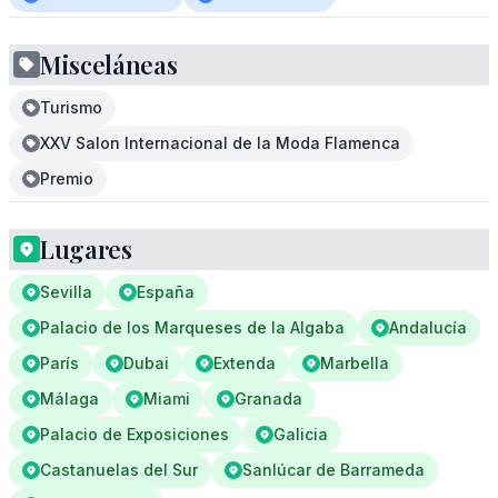
Misceláneas
Turismo
XXV Salon Internacional de la Moda Flamenca
Premio
Lugares
Sevilla
España
Palacio de los Marqueses de la Algaba
Andalucía
París
Dubai
Extenda
Marbella
Málaga
Miami
Granada
Palacio de Exposiciones
Galicia
Castanuelas del Sur
Sanlúcar de Barrameda