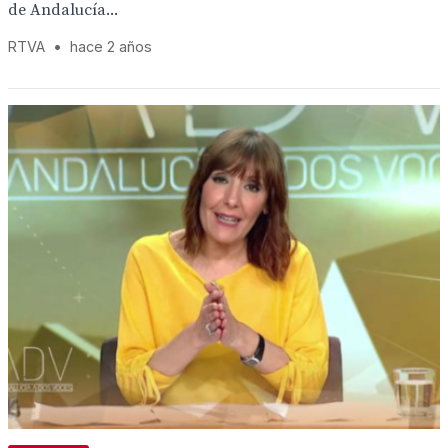
de Andalucía...
RTVA
•
hace 2 años