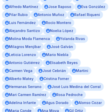
Alfredo Martínez
Jose Raposo
Eva González
Pilar Rubio
Antonio Muñoz
Rafael Riqueni
Luis Fernández
Rocío Montero
Alejandro Santizo
Noelia López
Molina Moda Flamenca
Yolanda Rivas
Milagros Menjíbar
José Galván
Leticia Lorenzo
Mario Niebla
Antonio Gutiérrez
Elisabeth Reyes
Carmen Vega
José Cebrián
Martini
Alberto Matey
Cristina Forner
Hermanas Serrano
José Luis Medina del Corral
Mari Carmen Ramírez
Rosa Pedroche
Adelina Infante
Agus Dorado
Alonso Cozar
Maria Conde
Ana Moya
Gil Ortiz