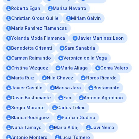
Roberto Egan
Marisa Navarro
Christian Gross Guille
Miriam Galvin
Maria Ramirez Flamencas
Yolanda Moda Flamenca
Javier Martinez Leon
Benedetta Grisanti
Sara Sanabria
Carmen Raimundo
Veronica de la Vega
Cristina Vázquez
María Aliaga
Gema Valero
Marta Ruiz
Nila Chavez
Flores Ricardo
Javier Castillo
Marisa Jara
Bustamante
David Bustamante
Fan
Antonio Agredano
Sergio Morante
Carlos Telmo
Blanca Rodríguez
Patricia Godino
Nuria Tamayo
Maria Alba;
Javi Nemo
Antonio Montero
Lucia Tornero