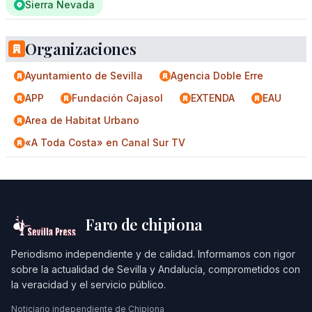
Sierra Nevada
Organizaciones
Ayuntamiento de Sevilla
Agencia Doble Erre
APP
Fundación Cajasol
EXTENDA
EAU
Area de Habitat Urbano
«A Toda Costa» en Canal Sur TV
Faro de chipiona
Periodismo independiente y de calidad. Informamos con rigor
sobre la actualidad de Sevilla y Andalucía, comprometidos con
la veracidad y el servicio público.
Noticiario independiente de Chipiona