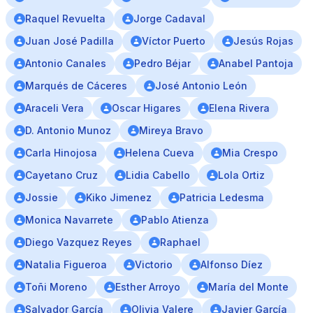
Raquel Revuelta
Jorge Cadaval
Juan José Padilla
Víctor Puerto
Jesús Rojas
Antonio Canales
Pedro Béjar
Anabel Pantoja
Marqués de Cáceres
José Antonio León
Araceli Vera
Oscar Higares
Elena Rivera
D. Antonio Munoz
Mireya Bravo
Carla Hinojosa
Helena Cueva
Mia Crespo
Cayetano Cruz
Lidia Cabello
Lola Ortiz
Jossie
Kiko Jimenez
Patricia Ledesma
Monica Navarrete
Pablo Atienza
Diego Vazquez Reyes
Raphael
Natalia Figueroa
Victorio
Alfonso Díez
Toñi Moreno
Esther Arroyo
María del Monte
Salvador García
Olivia Valere
Javier García