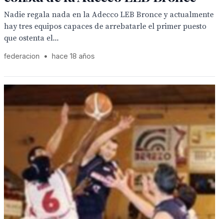
Nadie regala nada en la Adecco LEB Bronce y actualmente
hay tres equipos capaces de arrebatarle el primer puesto
que ostenta el...
federacion
•
hace 18 años