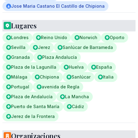
Jose Maria Castano El Castillo de Chipiona
Lugares
Londres
Reino Unido
Norwich
Oporto
Sevilla
Jerez
Sanlúcar de Barrameda
Granada
Plaza Andalucía
Plaza de la Lagunilla
Huelva
España
Málaga
Chipiona
Sanlúcar
Italia
Portugal
avenida de Regla
Plaza de Andalucía
La Mancha
Puerto de Santa María
Cádiz
Jerez de la Frontera
Organizaciones