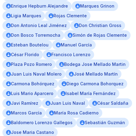
Enrique Hepburn Alejandre
Marques Grinon
Ligia Marques
Rojas Clemente
Don Antonio Leal Jiménez
Don Christian Gross
Don Bosco Torremocha
Simón de Rojas Clemente
Esteban Boutelou
Manuel García
César Florido
Francisco Lorenzo
Plaza Pozo Romero
Bodega Jose Mellado Martin
Juan Luis Naval Molero
José Mellado Martín
Carmona Bohórquez
Diego Carmona Bohorquez
Luis Mario Aparcero
Isabel María Fernández
Javi Ramírez
Juan Luis Naval
César Saldaña
Marcos García
María Rosa Cadierno
Baldomero Lorenzo Gallegos
Sebastián Guzmán
Jose Maria Castano