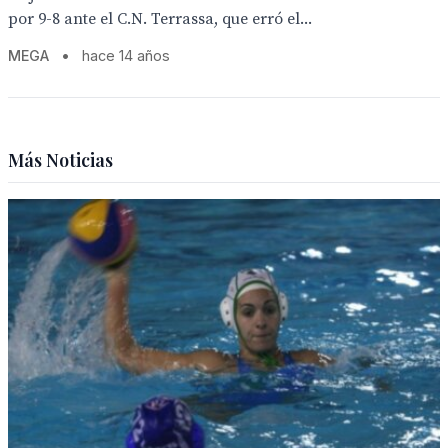
por 9-8 ante el C.N. Terrassa, que erró el...
MEGA
•
hace 14 años
Más Noticias