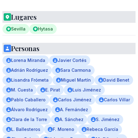
Lugares
Sevilla
Hytasa
Personas
Lorena Miranda
Javier Cortés
Adrián Rodríguez
Sara Carmona
Lisandra Frómeta
Miguel Martín
David Benet
M. Cuesta
E. Pirat
Luis Jiménez
Pablo Caballero
Carlos Jiménez
Carlos Villar
Álvaro Rodríguez
A. Fernández
Clara de la Torre
A. Sánchez
S. Jiménez
L. Ballesteros
F. Moreno
Rebeca García