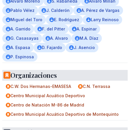
Álvaro Moreno
S. Rabaneda
Álvaro Millán
Pablo Vélez
J. Calderón
A. Pérez de Vargas
Miguel del Toro
E. Rodríguez
Larry Reinoso
A. Garrido
F. del Pitter
A. Espinar
G. Casasayas
A. Alvaro
M.A. Díaz
A. Espasa
D. Fajardo
J. Asencio
P. Espinosa
Organizaciones
C.W. Dos Hermanas-EMASESA
C.N. Terrassa
Centro Municipal Acuático Deportivo
Centro de Natación M-86 de Madrid
Centro Municipal Acuático Deportivo de Montequinto