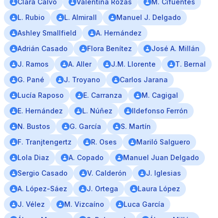
Clara Calvo
Valentina Rozas
M. Cifuentes
L. Rubio
L. Almirall
Manuel J. Delgado
Ashley Smallfield
A. Hernández
Adrián Casado
Flora Benítez
José A. Millán
J. Ramos
A. Aller
J.M. Llorente
T. Bernal
G. Pané
J. Troyano
Carlos Jarana
Lucía Raposo
E. Carranza
M. Cagigal
E. Hernández
L. Núñez
Ildefonso Ferrón
N. Bustos
G. García
S. Martín
F. Tranjtengertz
R. Oses
Mariló Salguero
Lola Diaz
A. Copado
Manuel Juan Delgado
Sergio Casado
V. Calderón
J. Iglesias
A. López-Sáez
J. Ortega
Laura López
J. Vélez
M. Vizcaíno
Luca García