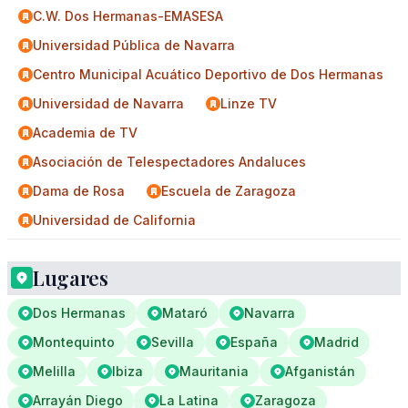
C.W. Dos Hermanas-EMASESA
Universidad Pública de Navarra
Centro Municipal Acuático Deportivo de Dos Hermanas
Universidad de Navarra
Linze TV
Academia de TV
Asociación de Telespectadores Andaluces
Dama de Rosa
Escuela de Zaragoza
Universidad de California
Lugares
Dos Hermanas
Mataró
Navarra
Montequinto
Sevilla
España
Madrid
Melilla
Ibiza
Mauritania
Afganistán
Arrayán Diego
La Latina
Zaragoza