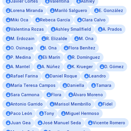
Javier Cortés
Valentina
Ashley
Lorena Miranda
Mariló Salguero
E. González
Miki Oca
Rebeca García
Clara Calvo
Valentina Rozas
Ashley Smallfield
A. Prados
M. Erdozain
R. Elizalde
M. Ona
O. Osinaga
I. Ona
Flora Benítez
P. Medina
Eli Marín
R. Domínguez
A. Mantel
A. Núñez
K. Krueger
D. Gómez
Rafael Farina
Daniel Roque
Leandro
María Teresa Campos
Daniella
Tamara
Sara Carmona
Flora
Álvaro Moreno
Antonio Garrido
Marisol Membrillo
Fidel
Paco León
Tony
Miguel Hermoso
Juan Gea
José Manuel Seda
Vicente Romero