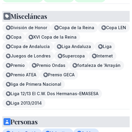
Misceláneas
División de Honor
Copa de la Reina
Copa LEN
Copa
XVI Copa de la Reina
Copa de Andalucía
Liga Andaluza
Liga
Juegos de Londres
Supercopa
Internet
Premio
Premio Ondas
fortaleza de 'Arrayán
Premio ATEA
Premio GECA
liga de Primera Nacional
Liga 12/13 El C.W. Dos Hermanas-EMASESA
Liga 2013/2014
Personas