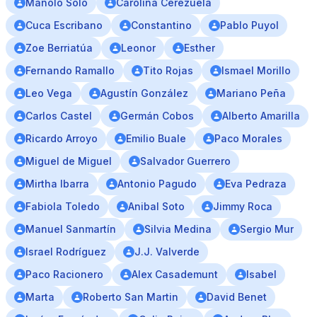
Manolo Solo
Carolina Cerezuela
Cuca Escribano
Constantino
Pablo Puyol
Zoe Berriatúa
Leonor
Esther
Fernando Ramallo
Tito Rojas
Ismael Morillo
Leo Vega
Agustín González
Mariano Peña
Carlos Castel
Germán Cobos
Alberto Amarilla
Ricardo Arroyo
Emilio Buale
Paco Morales
Miguel de Miguel
Salvador Guerrero
Mirtha Ibarra
Antonio Pagudo
Eva Pedraza
Fabiola Toledo
Anibal Soto
Jimmy Roca
Manuel Sanmartín
Silvia Medina
Sergio Mur
Israel Rodríguez
J.J. Valverde
Paco Racionero
Alex Casademunt
Isabel
Marta
Roberto San Martin
David Benet