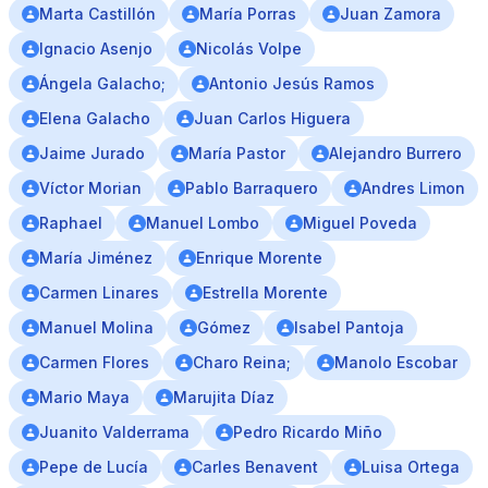
Marta Castillón
María Porras
Juan Zamora
Ignacio Asenjo
Nicolás Volpe
Ángela Galacho;
Antonio Jesús Ramos
Elena Galacho
Juan Carlos Higuera
Jaime Jurado
María Pastor
Alejandro Burrero
Víctor Morian
Pablo Barraquero
Andres Limon
Raphael
Manuel Lombo
Miguel Poveda
María Jiménez
Enrique Morente
Carmen Linares
Estrella Morente
Manuel Molina
Gómez
Isabel Pantoja
Carmen Flores
Charo Reina;
Manolo Escobar
Mario Maya
Marujita Díaz
Juanito Valderrama
Pedro Ricardo Miño
Pepe de Lucía
Carles Benavent
Luisa Ortega