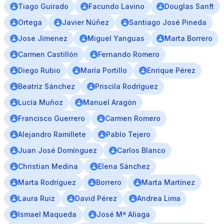
Tiago Guirado
Facundo Lavino
Douglas Sanft
Ortega
Javier Núñez
Santiago José Pineda
Jose Jimenez
Miguel Yanguas
Marta Borrero
Carmen Castillón
Fernando Romero
Diego Rubio
María Portillo
Enrique Pérez
Beatriz Sánchez
Priscila Rodríguez
Lucía Muñoz
Manuel Aragón
Francisco Guerrero
Carmen Romero
Alejandro Ramillete
Pablo Tejero
Juan José Domínguez
Carlos Blanco
Christian Medina
Elena Sánchez
Marta Rodríguez
Borrero
Marta Martínez
Laura Ruiz
David Pérez
Andrea Lima
Ismael Maqueda
José Mª Aliaga