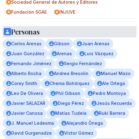
Sociedad General de Autores y Editores
Fundación SGAE
INJUVE
Personas
Carlos Arenas
Gibson
Juan Arenas
Juan González
Arenas
Luis Vázquez
Fernando Jiménez
Sergio Fernández
Alberto Rocha
Andrea Bresolin
Manuel Mazo
Corey Smith
Chema Bohórquez
Ale Ortega
Leo De Olivera
Phil Gibson
Pedro Montoya
Javier SALAZAR
Diego Pérez
Jesús Recuerda
Javier Canosa
Matías Tudela
Ruki Barrera
J. Manuel Ledesma
Alejandro Ónega
David Gurgenadze
Víctor Gómez