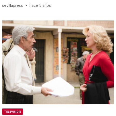
sevillapress
•
hace 5 años
TELEVISION