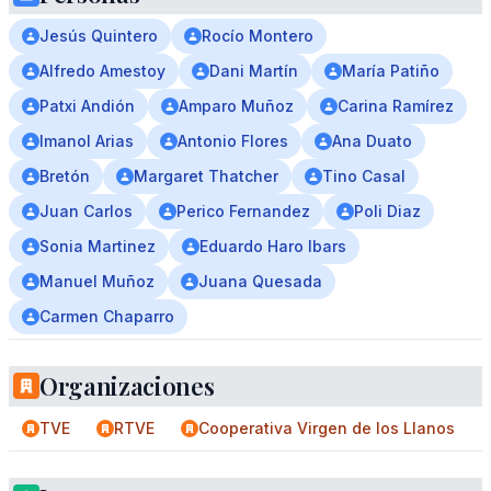
Jesús Quintero
Rocío Montero
Alfredo Amestoy
Dani Martín
María Patiño
Patxi Andión
Amparo Muñoz
Carina Ramírez
Imanol Arias
Antonio Flores
Ana Duato
Bretón
Margaret Thatcher
Tino Casal
Juan Carlos
Perico Fernandez
Poli Diaz
Sonia Martinez
Eduardo Haro Ibars
Manuel Muñoz
Juana Quesada
Carmen Chaparro
Organizaciones
TVE
RTVE
Cooperativa Virgen de los Llanos