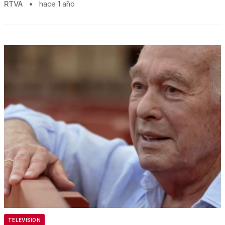
RTVA
•
hace 1 año
TELEVISION