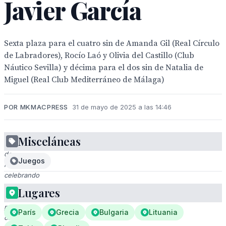
Javier García
Sexta plaza para el cuatro sin de Amanda Gil (Real Círculo
de Labradores), Rocío Laó y Olivia del Castillo (Club
Náutico Sevilla) y décima para el dos sin de Natalia de
Miguel (Real Club Mediterráneo de Málaga)
POR MKMACPRESS
31 de mayo de 2025 a las 14:46
Misceláneas
Medallistas
de
Juegos
remo
celebrando
en
Lugares
el
podio
París
Grecia
Bulgaria
Lituania
con