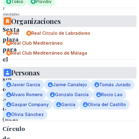
flores
Tokio
Plovdiv
y
medallas.
Organizaciones
Sexta
FAR
Real Círculo de Labradores
plaza
Real Club Mediterráneo
para
Real Club Mediterráneo de Málaga
el
cuatro
Personas
sin
Javier García
Jaime Canalejo
Tomás Jurado
de
Álvaro Romero
Gonzalo García
Rocio Lao
Amanda
Gaspar Company
García
Olivia del Castillo
Gil
Olivia Sánchez
(Real
Círculo