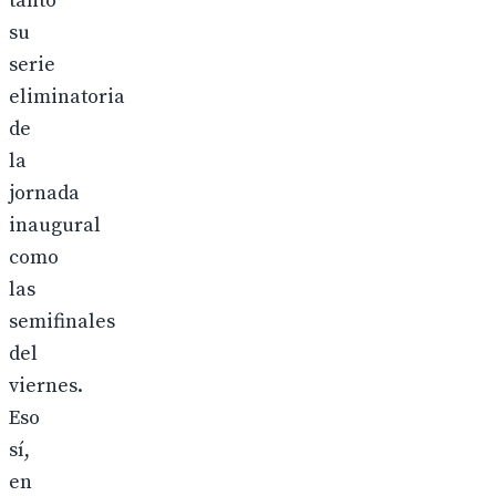
tanto
su
serie
eliminatoria
de
la
jornada
inaugural
como
las
semifinales
del
viernes.
Eso
sí,
en