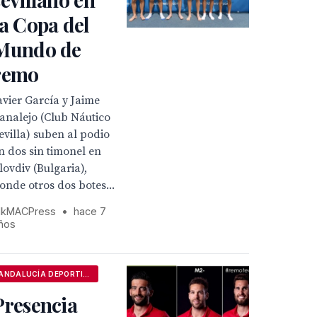
la Copa del
Mundo de
remo
avier García y Jaime
analejo (Club Náutico
evilla) suben al podio
n dos sin timonel en
lovdiv (Bulgaria),
onde otros dos botes...
kMACPress
•
hace 7
ños
ANDALUCÍA DEPORTIVA
Presencia