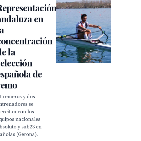
Representación
andaluza en
la
concentración
de la
selección
española de
remo
1 remeros y dos
ntrenadores se
jercitan con los
quipos nacionales
bsoluto y sub23 en
añolas (Gerona).