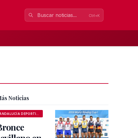
Ctrl+K
ás Noticias
ANDALUCÍA DEPORTIVA
Bronce
sevillano en