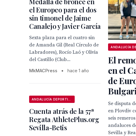
Medalla de bronce en
el Europeo para el dos
sin timonel de Jaime
Canalejo y Javier García
Sexta plaza para el cuatro sin
de Amanda Gil (Real Círculo de
Labradores), Rocío Laó y Olivia
El remo
del Castillo (Club...
en el 
MkMACPress
•
hace 1 año
de Eur
Bulgar
ANDALUCÍA DEPORTIVA
Se disputa d
Cuenta atrás de la 57ª
en Plovdiv c
Regata AthletePlus.org
seis remeros 
andaluces d
Sevilla-Betis
Sevilla y Rea