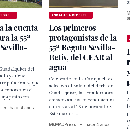
a
M
ANDALUCÍA DEPORTIVA
ANDALUCÍA DEPORTIVA
a
ia la cuenta
Los primeros
ara la 55ª
protagonistas de la
Sevilla-
55ª Regata Sevilla-
Betis, del CEAR al
agua
 Guadalquivir del
ado ya tiene
Celebrado en La Cartuja el test
s tripulaciones, que
selectivo absoluto del derbi del
a conocer en el
L
Guadalquivir, las tripulaciones
uja junto con...
A
comienzan sus entrenamientos
l
con vistas al 13 de noviembre.
s
•
hace 4 años
p
Este martes,...
c
MkMACPress
•
hace 4 años
d