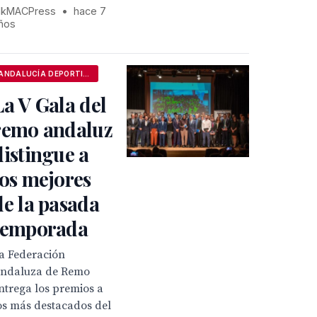
kMACPress
•
hace 7
ños
ANDALUCÍA DEPORTIVA
La V Gala del
remo andaluz
distingue a
los mejores
de la pasada
temporada
a Federación
ndaluza de Remo
ntrega los premios a
os más destacados del