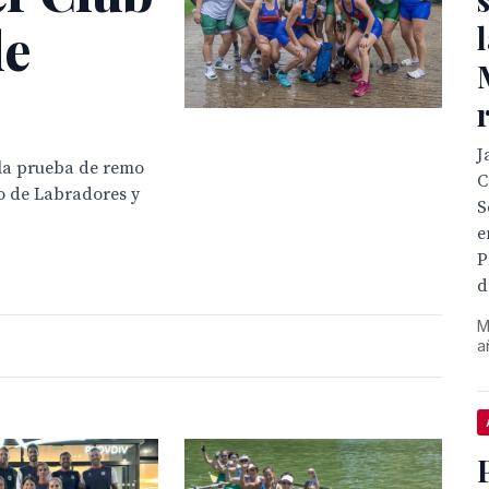
de
J
 la prueba de remo
C
lo de Labradores y
S
e
P
d
M
a