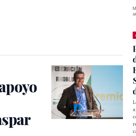
M
a
apoyo
L
a
aspar
c
r
c