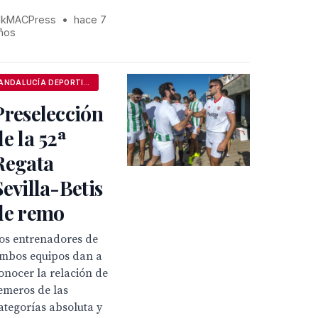
kMACPress
•
hace 7
ños
ANDALUCÍA DEPORTIVA
Preselección
de la 52ª
Regata
Sevilla-Betis
de remo
os entrenadores de
mbos equipos dan a
onocer la relación de
emeros de las
ategorías absoluta y