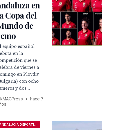
andaluza en
la Copa del
Mundo de
remo
l equipo español
ebuta en la
ompetición que se
elebra de viernes a
omingo en Plovdiv
Bulgaria) con ocho
emeros y dos...
kMACPress
•
hace 7
ños
ANDALUCÍA DEPORTIVA