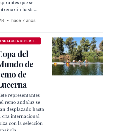
spirantes que se
ntrenarán hasta...
AR
•
hace 7 años
ANDALUCÍA DEPORTIVA
Copa del
Mundo de
remo de
Lucerna
iete representantes
el remo andaluz se
an desplazado hasta
a cita internacional
uiza con la selección
spañola.