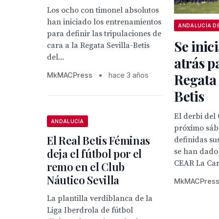
Los ocho con timonel absolutos
han iniciado los entrenamientos
para definir las tripulaciones de
Se inic
cara a la Regata Sevilla-Betis
del...
atrás p
Regata 
MkMACPress
•
hace 3 años
Betis
El derbi del
ANDALUCÍA
próximo sáb
El Real Betis Féminas
definidas su
deja el fútbol por el
se han dado 
CEAR La Cart
remo en el Club
Náutico Sevilla
MkMACPres
La plantilla verdiblanca de la
Liga Iberdrola de fútbol