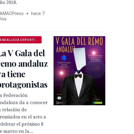
ño 2018.
kMACPress
•
hace 7
ños
ANDALUCÍA DEPORTIVA
La V Gala del
remo andaluz
ya tiene
protagonistas
a Federación
ndaluza da a conocer
a relación de
remiados en el acto a
elebrar el próximo 8
e marzo en la...