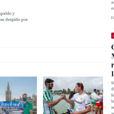
a
e
spaldo y
F
 su despido por
S
d
h
l
s
e