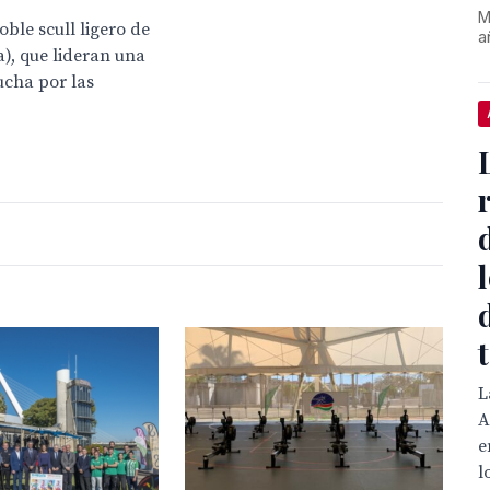
M
oble scull ligero de
a
a), que lideran una
ucha por las
L
A
e
l