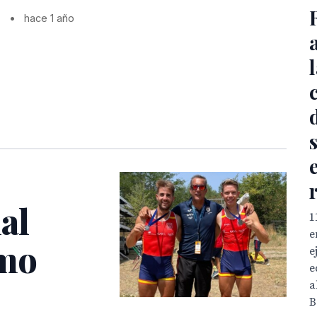
s
•
hace 1 año
al
1
e
emo
e
e
a
B