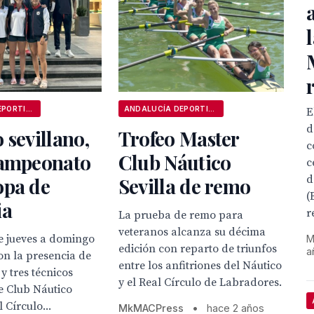
ANDALUCÍA DEPORTIVA
ANDALUCÍA DEPORTIVA
E
d
 sevillano,
Trofeo Master
c
Campeonato
Club Náutico
c
d
opa de
Sevilla de remo
(
ia
r
La prueba de remo para
veteranos alcanza su décima
e jueves a domingo
M
edición con reparto de triunfos
a
on la presencia de
entre los anfitriones del Náutico
y tres técnicos
y el Real Círculo de Labradores.
e Club Náutico
l Círculo...
MkMACPress
•
hace 2 años