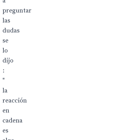
a
preguntar
las
dudas
se
lo
dijo
:
"
la
reacción
en
cadena
es