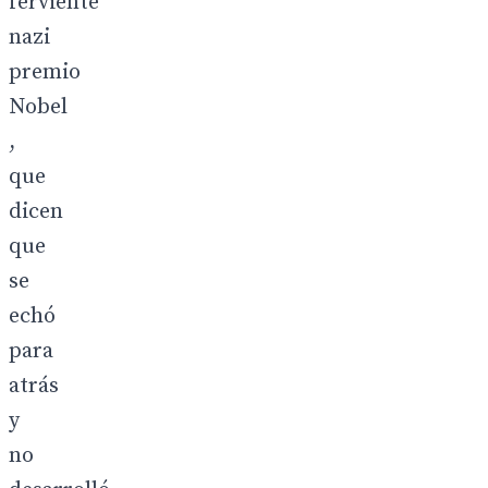
ferviente
nazi
premio
Nobel
,
que
dicen
que
se
echó
para
atrás
y
no