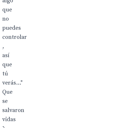
algo
que
no
puedes
controlar
,
así
que
tú
verás..."
Que
se
salvaron
vidas