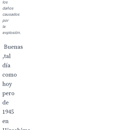
los
daños
causados
por
la
explosión.
Buenas
,tal
día
como
hoy
pero
de
1945
en