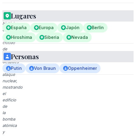
Lugares
Imagen
histórica
España
Europa
Japón
Berlín
de
la
Hiroshima
Siberia
Nevada
ciudad
de
Personas
Hiroshima
después
del
Putin
Von Braun
Oppenheimer
ataque
nuclear,
mostrando
el
edificio
de
la
bomba
atómica
y