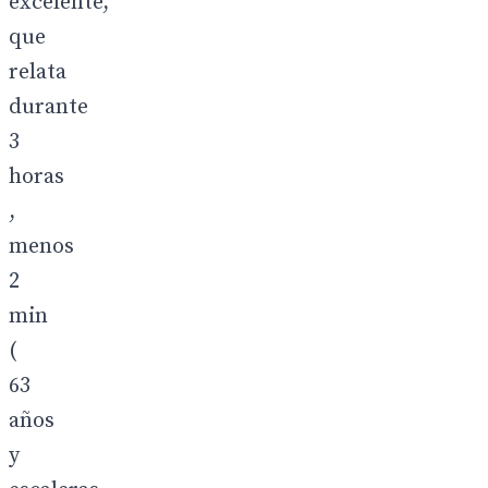
excelente,
que
relata
durante
3
horas
,
menos
2
min
(
63
años
y