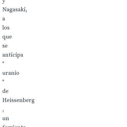
y
Nagasaki,
a
los
que
se
anticipa
"
uranio
"
de
Heissenberg
,
un