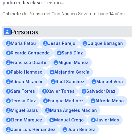
podio en las clases Techno...
Gabinete de Prensa del Club Náutico Sevilla
•
hace 14 años
Personas
María Fatou
Jesús Parejo
Quique Barragán
Ricardo Carracedo
Santi Díaz
Francisco Duarte
Miguel Muñoz
Pablo Hermoso
Alejandra García
Adrián Miramón
Raúl Sánchez
Manuel Vera
Sara Torres
Xavier Torres
Salvador Díaz
Teresa Díaz
Enrique Martínez
Alfredo Mena
Miguel Salas
María Ángeles Macián
Elena Márquez
Manuel Crego
Javier Mas
José Luis Hernández
Juan Benítez