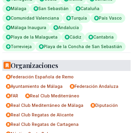
Málaga
San Sebastián
Cataluña
Comunidad Valenciana
Turquía
País Vasco
Málaga Inaugura
Andalucía
Playa de la Malagueta
Cádiz
Cantabria
Torrevieja
Playa de la Concha de San Sebastián
Organizaciones
Federación Española de Remo
Ayuntamiento de Málaga
Federación Andaluza
FAR
Real Club Mediterráneo
Real Club Mediterráneo de Málaga
Diputación
Real Club Regatas de Alicante
Real Club Regatas de Cartagena