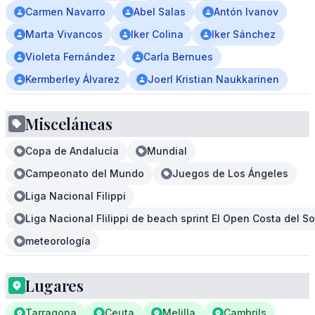
Carmen Navarro
Abel Salas
Antón Ivanov
Marta Vivancos
Iker Colina
Iker Sánchez
Violeta Fernández
Carla Bernues
Kermberley Álvarez
Joerl Kristian Naukkarinen
Misceláneas
Copa de Andalucía
Mundial
Campeonato del Mundo
Juegos de Los Ángeles
Liga Nacional Filippi
Liga Nacional Flilippi de beach sprint El Open Costa del So
meteorología
Lugares
Tarragona
Ceuta
Melilla
Cambrils