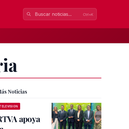
Ctrl+K
ria
ás Noticias
TELEVISION
RTVA apoya
la