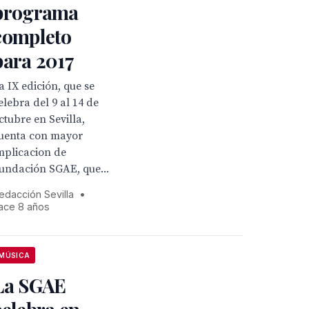
programa
completo
para 2017
a IX edición, que se
elebra del 9 al 14 de
ctubre en Sevilla,
uenta con mayor
mplicacion de
undación SGAE, que...
edacción Sevilla
•
ace 8 años
MÚSICA
La SGAE