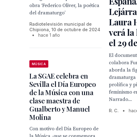
España
obra ‘Federico Oliver, la poética
Lejárra
del dramaturgo’
Laura 
Radiotelevisión municipal de
verá la
Chipiona, 10 de octubre de 2024
•
hace 1 año
el 29 de
El documenta
colabora Fu
MÚSICA
aborda la fi
La SGAE celebra en
dramaturga
Sevilla el Día Europeo
prolífica y 
de la Música con una
feminismo en
clase maestra de
Narrado...
Gualberto y Manuel
R. C.
•
hac
Molina
Con motivo del Día Europeo de
la Música -que se conmemora