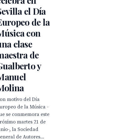
celebra en
Sevilla el Día
Europeo de la
Música con
una clase
maestra de
Gualberto y
Manuel
Molina
on motivo del Día
uropeo de la Música -
ue se conmemora este
róximo martes 21 de
unio-, la Sociedad
eneral de Autores...