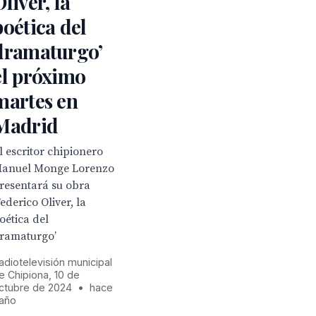
Oliver, la
poética del
dramaturgo’
el próximo
martes en
Madrid
l escritor chipionero
anuel Monge Lorenzo
resentará su obra
Federico Oliver, la
oética del
ramaturgo’
adiotelevisión municipal
e Chipiona, 10 de
ctubre de 2024
•
hace
 año