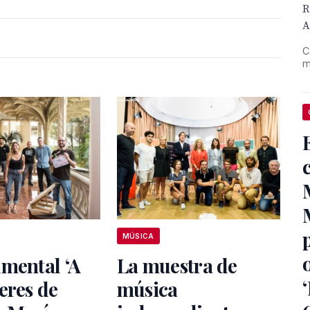
R
A
C
m
MÚSICA
mental ‘A
La muestra de
eres de
música