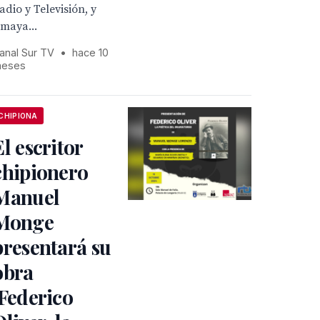
adio y Televisión, y
maya...
anal Sur TV
•
hace 10
eses
CHIPIONA
El escritor
chipionero
Manuel
Monge
presentará su
obra
‘Federico