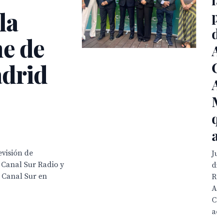
la
e de
adrid
evisión de
J
 Canal Sur Radio y
d
e Canal Sur en
R
A
C
a