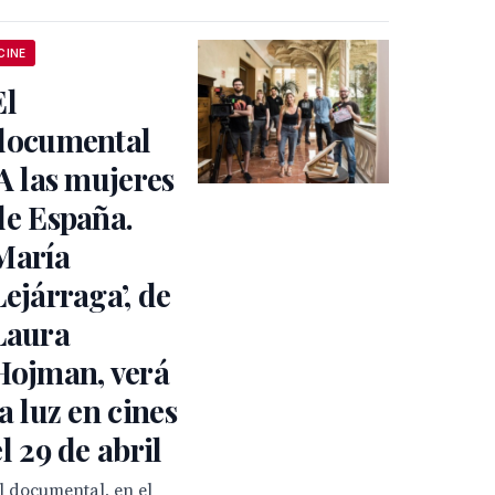
CINE
El
documental
‘A las mujeres
de España.
María
Lejárraga’, de
Laura
Hojman, verá
la luz en cines
el 29 de abril
l documental, en el