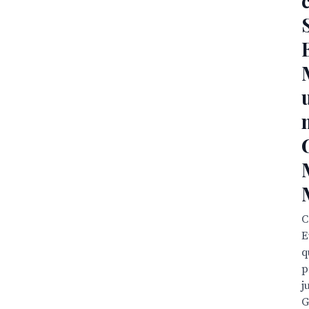
C
E
q
p
j
G