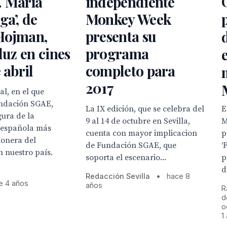
. María
independiente
ga’, de
Monkey Week
Hojman,
presenta su
 luz en cines
programa
 abril
completo para
2017
l, en el que
ndación SGAE,
E
La IX edición, que se celebra del
gura de la
M
9 al 14 de octubre en Sevilla,
 española más
p
cuenta con mayor implicacion
pionera del
‘
de Fundación SGAE, que
 nuestro país.
p
soporta el escenario...
d
Redacción Sevilla
•
hace 8
e 4 años
años
R
d
o
1