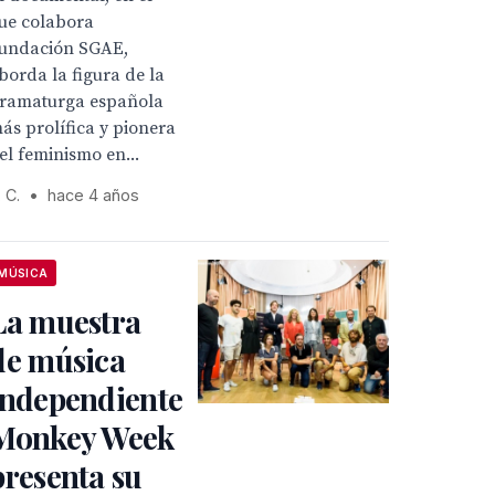
ue colabora
undación SGAE,
borda la figura de la
ramaturga española
ás prolífica y pionera
el feminismo en...
. C.
•
hace 4 años
MÚSICA
La muestra
de música
independiente
Monkey Week
presenta su