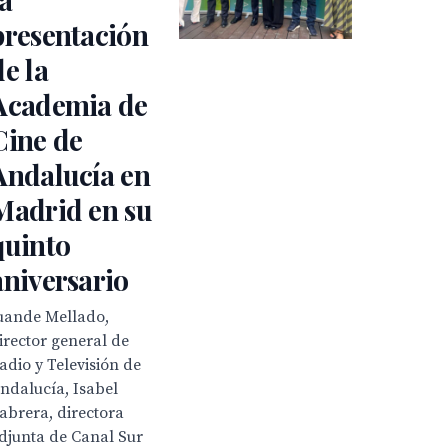
presentación
de la
Academia de
Cine de
Andalucía en
Madrid en su
quinto
aniversario
uande Mellado,
irector general de
adio y Televisión de
ndalucía, Isabel
abrera, directora
djunta de Canal Sur