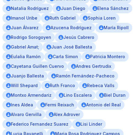
Natalia Rodríguez
Juan Diego
Elena Sánchez
Imanol Uribe
Ruth Gabriel
Sophia Loren
Juan Álvarez
Azucena Rodríguez
María Ripoll
Rodrigo Sorogoyen
Jesús Cabrero
Gabriel Amat;
Juan José Ballesta
Eulalia Ramón
Carla Simon
Patricia Montero
Cayetana Guillen Cuervo
Andres Gertrudix
Juanjo Ballesta
Ramón Fernández-Pacheco
Will Shepard
Ruth Franco
Rebeca Valls
Montxo Armendariz
Lino Escalera
Biel Duran
Ines Aldea
Fermi Reixach
Antonio del Real
Alvaro Gervilla
Alex Adrover
Federico Fernandez Suarez
Lisi Linder
Lucia Ravanelli
Maria Rosa Rodriguez Campos