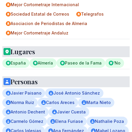
Mejor Cortometraje Internacional
Sociedad Estatal de Correos
Telegrafos
Asociacion de Periodistas de Almeria
Mejor Cortometraje Andaluz
Lugares
España
Almería
Paseo de la Fama
‘No
Personas
Javier Paisano
José Antonio Sánchez
Norma Ruiz
Carlos Areces
Marta Nieto
Antonio Dechent
Javier Cuesta
Carmelo Gómez
Elena Furiase
Nathalie Poza
Carlos Iglesias
Ana Fernández
Mabel Lozano