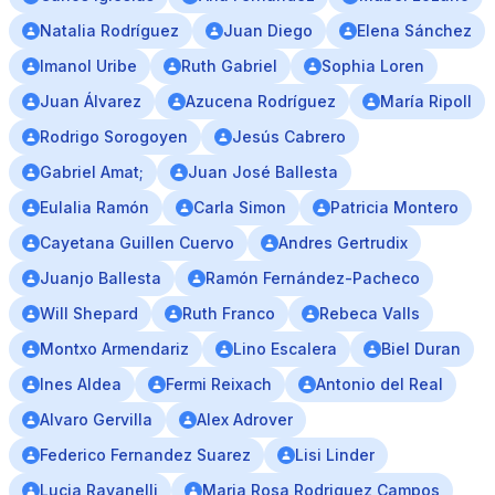
Natalia Rodríguez
Juan Diego
Elena Sánchez
Imanol Uribe
Ruth Gabriel
Sophia Loren
Juan Álvarez
Azucena Rodríguez
María Ripoll
Rodrigo Sorogoyen
Jesús Cabrero
Gabriel Amat;
Juan José Ballesta
Eulalia Ramón
Carla Simon
Patricia Montero
Cayetana Guillen Cuervo
Andres Gertrudix
Juanjo Ballesta
Ramón Fernández-Pacheco
Will Shepard
Ruth Franco
Rebeca Valls
Montxo Armendariz
Lino Escalera
Biel Duran
Ines Aldea
Fermi Reixach
Antonio del Real
Alvaro Gervilla
Alex Adrover
Federico Fernandez Suarez
Lisi Linder
Lucia Ravanelli
Maria Rosa Rodriguez Campos