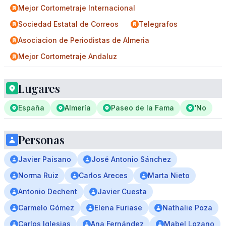
Mejor Cortometraje Internacional
Sociedad Estatal de Correos
Telegrafos
Asociacion de Periodistas de Almeria
Mejor Cortometraje Andaluz
Lugares
España
Almería
Paseo de la Fama
‘No
Personas
Javier Paisano
José Antonio Sánchez
Norma Ruiz
Carlos Areces
Marta Nieto
Antonio Dechent
Javier Cuesta
Carmelo Gómez
Elena Furiase
Nathalie Poza
Carlos Iglesias
Ana Fernández
Mabel Lozano