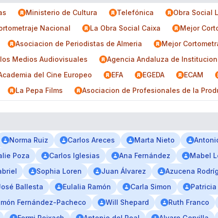
as
Ministerio de Cultura
Telefónica
Obra Social 
ortometraje Nacional
La Obra Social Caixa
Mejor Cort
Asociacion de Periodistas de Almeria
Mejor Cortometr
los Medios Audiovisuales
Agencia Andaluza de Institucion
Academia del Cine Europeo
EFA
EGEDA
ECAM
La Pepa Films
Asociacion de Profesionales de la Prod
Norma Ruiz
Carlos Areces
Marta Nieto
Antoni
alie Poza
Carlos Iglesias
Ana Fernández
Mabel 
briel
Sophia Loren
Juan Álvarez
Azucena Rodrí
osé Ballesta
Eulalia Ramón
Carla Simon
Patrici
món Fernández-Pacheco
Will Shepard
Ruth Franco
Fermi Reixach
Antonio del Real
Alvaro Gervilla