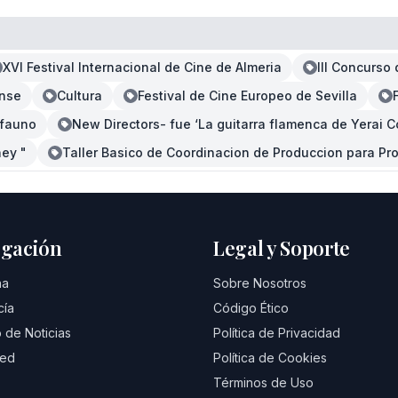
XVI Festival Internacional de Cine de Almeria
III Concurso
ense
Cultura
Festival de Cine Europeo de Sevilla
l fauno
New Directors- fue ‘La guitarra flamenca de Yerai C
ey "
Taller Basico de Coordinacion de Produccion para Pr
gación
Legal y Soporte
na
Sobre Nosotros
cía
Código Ético
 de Noticias
Política de Privacidad
eed
Política de Cookies
Términos de Uso