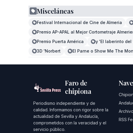
Misceláneas
Festival Internacional de Cine de Almeria
Premio AP-APAL al Mejor Cortometraje Almeri
Premio Puerta América
y 'El laberinto de
3D 'Norbert
El Parne o Show Me The Mon
Faro de
Nave
chipiona
Chipio
Andalu
Periodismo independiente y de
calidad. Informamos con rigor sobre la
Archivo
actualidad de Sevilla y Andalucía,
RSS F
comprometidos con la veracidad y el
servicio público.