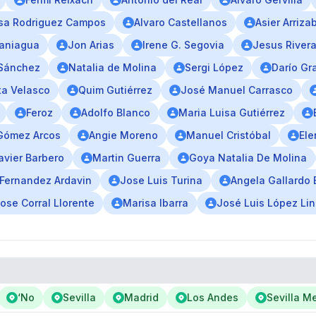
sa Rodriguez Campos
Alvaro Castellanos
Asier Arriza
Paniagua
Jon Arias
Irene G. Segovia
Jesus River
Sánchez
Natalia de Molina
Sergi López
Darío Gr
ta Velasco
Quim Gutiérrez
José Manuel Carrasco
Feroz
Adolfo Blanco
Maria Luisa Gutiérrez
Gómez Arcos
Angie Moreno
Manuel Cristóbal
Ele
avier Barbero
Martin Guerra
Goya Natalia De Molina
 Fernandez Ardavin
Jose Luis Turina
Angela Gallardo 
ose Corral Llorente
Marisa Ibarra
José Luis López Li
‘No
Sevilla
Madrid
Los Andes
Sevilla M