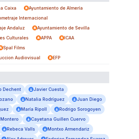
La Caixa
Ayuntamiento de Almería
ometraje Internacional
aje Andaluz
Ayuntamiento de Sevilla
es Culturales
APPA
ICAA
Spal Films
uccion Audiovisual
EFP
o Dechent
Javier Cuesta
Lozano
Natalia Rodríguez
Juan Diego
guez
María Ripoll
Rodrigo Sorogoyen
a Montero
Cayetana Guillen Cuervo
Rebeca Valls
Montxo Armendariz
Alex Adrover
Federico Fernandez Suarez