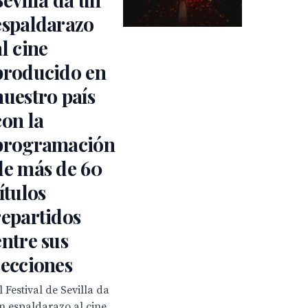
espaldarazo
al cine
producido en
nuestro país
con la
programación
de más de 60
títulos
repartidos
entre sus
secciones
l Festival de Sevilla da
n espaldarazo al cine