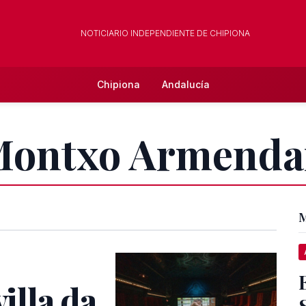
NOTICIARIO INDEPENDIENTE DE CHIPIONA
Chipiona
Andalucía
 Montxo Armenda
M
villa da