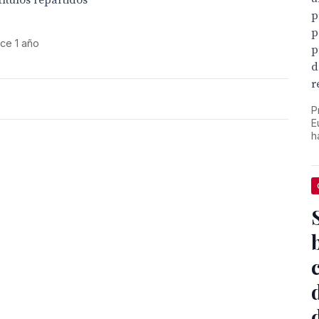
ítulos repartidos
p
p
ce 1 año
p
d
r
P
E
h