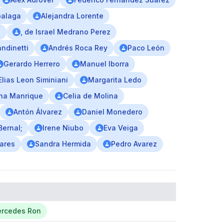
balaga
Alejandra Lorente
a
, de Israel Medrano Perez
andinetti
Andrés Roca Rey
Paco León
Gerardo Herrero
Manuel Iborra
Elias Leon Siminiani
Margarita Ledo
na Manrique
Celia de Molina
Antón Álvarez
Daniel Monedero
Bernal;
Irene Niubo
Eva Veiga
nares
Sandra Hermida
Pedro Avarez
ercedes Ron