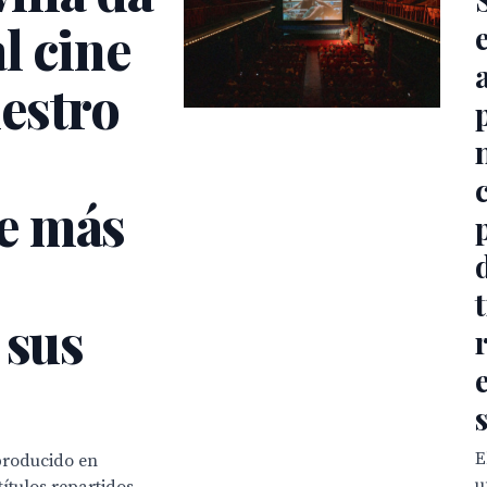
l cine
estro
e más
 sus
E
 producido en
u