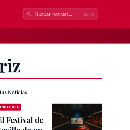
Ctrl+K
riz
ás Noticias
ANDALUCÍA
El Festival de
Sevilla da un