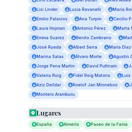
Lisi Linder
Lucia Ravanelli
Maria Ro
Emilio Palacios
Ana Turpin
Cecilio 
Laura Hojman
Antonio Pérez
Marta 
Emma Suarez
Benito Zambrano
Mar
José Rueda
Albert Serra
María Díaz
Marina Salas
Álvaro Morte
Agustín 
Jorge Pena Martin
David Puttnam
J
Valeria Roig
Fidel Roig Matons
Luis
Aziz Deildar
Roelof Jan Minneboo
J
Montero Aramburu
Lugares
España
Almería
Paseo de la Fama