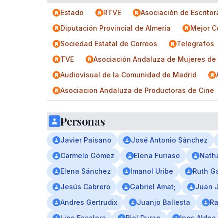
Estado
RTVE
Asociación de Escritor
Diputación Provincial de Almería
Mejor C
Sociedad Estatal de Correos
Telegrafos
TVE
Asociación Andaluza de Mujeres de 
Audiovisual de la Comunidad de Madrid
Asociacion Andaluza de Productoras de Cine
Personas
Javier Paisano
José Antonio Sánchez
Carmelo Gómez
Elena Furiase
Nath
Elena Sánchez
Imanol Uribe
Ruth Ga
Jesús Cabrero
Gabriel Amat;
Juan J
Andres Gertrudix
Juanjo Ballesta
Ra
Lino Escalera
Biel Duran
Ines Aldea