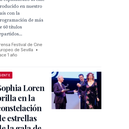
roducido en nuestro
aís con la
rogramación de más
e 60 títulos
epartidos...
rensa Festival de Cine
uropeo de Sevilla
•
ace 1 año
GENTE
Sophia Loren
brilla en la
constelación
de estrellas
de la gala de