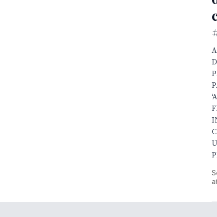
A
D
P
P
‘
F
I
C
U
P
S
a