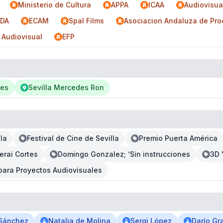
Ministerio de Cultura
APPA
ICAA
Audiovisua
DA
ECAM
Spal Films
Asociacion Andaluza de Pro
 Audiovisual
EFP
des
Sevilla Mercedes Ron
la
Festival de Cine de Sevilla
Premio Puerta América
erai Cortes
Domingo Gonzalez; ‘Sin instrucciones
3D 
para Proyectos Audiovisuales
Sánchez
Natalia de Molina
Sergi López
Darío Gr