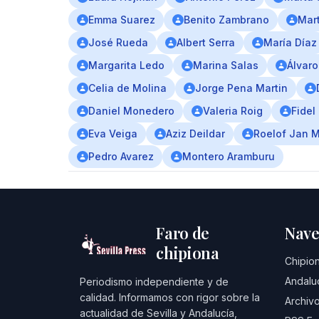
Emma Suarez
Benito Zambrano
Mar
José Rueda
Albert Serra
María Díaz
Margarita Ledo
Marina Salas
Álvaro
Celia de Molina
Jorge Pena Martin
Daniel Monedero
Valeria Roig
Fidel
Eva Veiga
Aziz Deildar
Roelof Jan 
Pedro Avarez
Montero Aramburu
Faro de
Nave
chipiona
Chipio
Andalu
Periodismo independiente y de
calidad. Informamos con rigor sobre la
Archivo
actualidad de Sevilla y Andalucía,