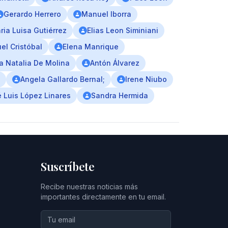
Gerardo Herrero
Manuel Iborra
ria Luisa Gutiérrez
Elias Leon Siminiani
el Cristóbal
Elena Manrique
a Natalia De Molina
Antón Álvarez
Angela Gallardo Bernal;
Irene Niubo
 Luis López Linares
Sandra Hermida
Suscríbete
Recibe nuestras noticias más
importantes directamente en tu email.