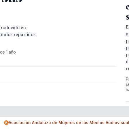
E
 producido en
u
ítulos repartidos
p
p
ce 1 año
p
d
r
P
E
h
Asociación Andaluza de Mujeres de los Medios Audiovisua