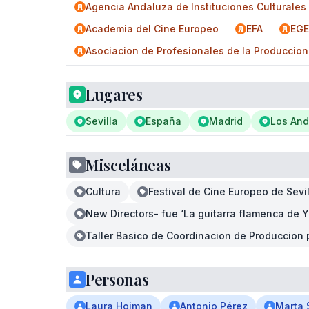
Agencia Andaluza de Instituciones Culturales
Academia del Cine Europeo
EFA
EGE
Asociacion de Profesionales de la Produccion
Lugares
Sevilla
España
Madrid
Los An
Misceláneas
Cultura
Festival de Cine Europeo de Sevil
New Directors- fue ‘La guitarra flamenca de Y
Taller Basico de Coordinacion de Produccion 
Personas
Laura Hojman
Antonio Pérez
Marta 