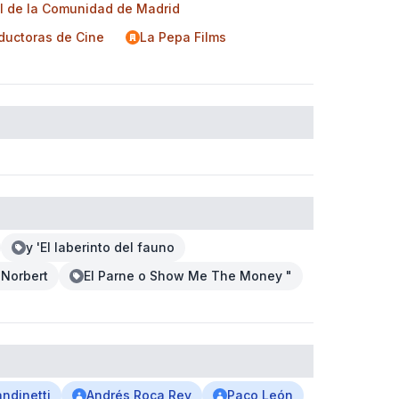
l de la Comunidad de Madrid
ductoras de Cine
La Pepa Films
y 'El laberinto del fauno
'Norbert
El Parne o Show Me The Money "
andinetti
Andrés Roca Rey
Paco León