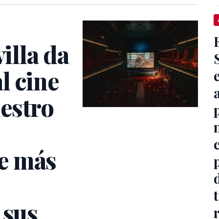
villa da
l cine
estro
e más
 sus