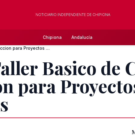
NOTICIARIO INDEPENDIENTE DE CHIPIONA
Chipiona
Andalucía
Taller Basico de Coordinacion de Produccion para Proyectos A...
Taller Basico de
n para Proyecto
s
M