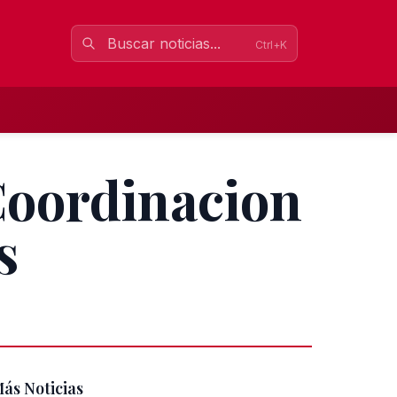
Ctrl+K
 Coordinacion
s
ás Noticias