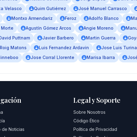
ta Velasco
Quim Gutiérrez
José Manuel Carrasco
Montxo Armendariz
Feroz
Adolfo Blanco
Ma
 Morte
Agustín Gómez Arcos
Angie Moreno
Manu
David Puttnam
Javier Barbero
Martin Guerra
Goy
 Roig Matons
Luis Fernandez Ardavin
Jose Luis Turina
Minneboo
Jose Corral Llorente
Marisa Ibarra
José
gación
Legal y Soporte
na
Sobre Nosotros
cía
Código Ético
 de Noticias
Política de Privacidad