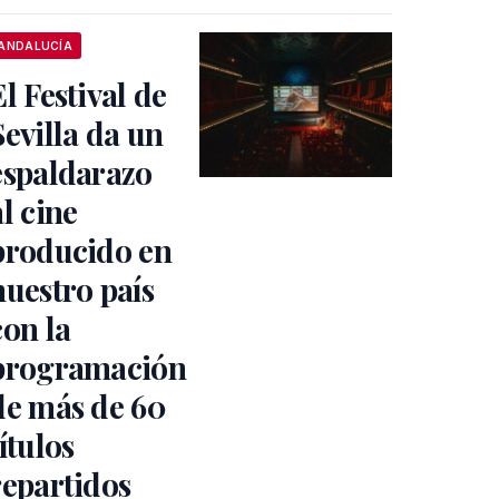
ANDALUCÍA
El Festival de
Sevilla da un
espaldarazo
al cine
producido en
nuestro país
con la
programación
de más de 60
títulos
repartidos