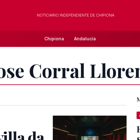
NOTICIARIO INDEPENDIENTE DE CHIPIONA
Chipiona
Andalucía
Jose Corral Llore
M
villa da