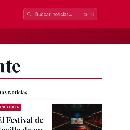
Ctrl+K
nte
ás Noticias
ANDALUCÍA
El Festival de
Sevilla da un