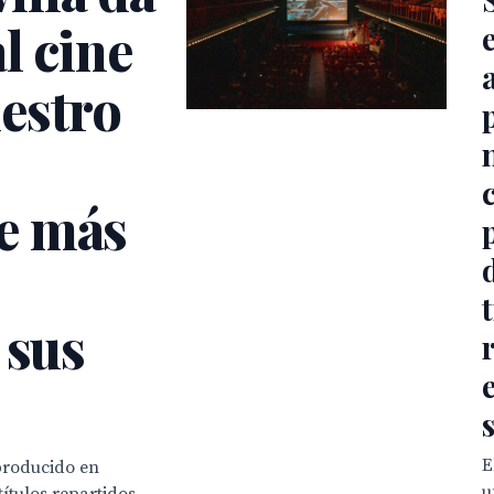
l cine
estro
e más
 sus
E
 producido en
u