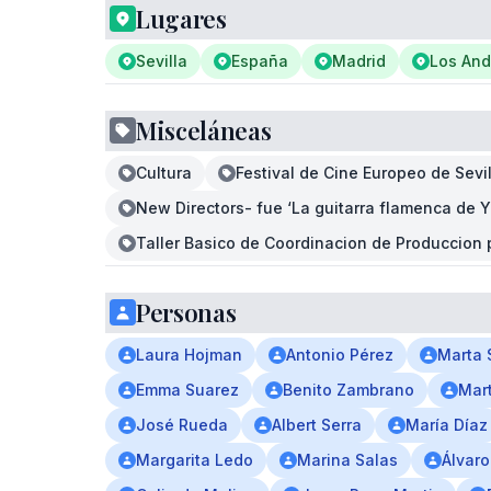
Lugares
Sevilla
España
Madrid
Los An
Misceláneas
Cultura
Festival de Cine Europeo de Sevil
New Directors- fue ‘La guitarra flamenca de Y
Taller Basico de Coordinacion de Produccion 
Personas
Laura Hojman
Antonio Pérez
Marta 
Emma Suarez
Benito Zambrano
Mar
José Rueda
Albert Serra
María Díaz
Margarita Ledo
Marina Salas
Álvaro