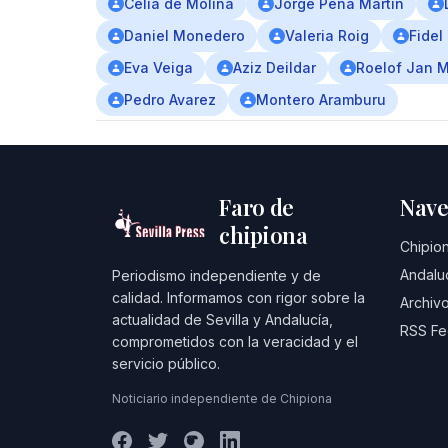
Celia de Molina
Jorge Pena Martin
Daniel Monedero
Valeria Roig
Fidel
Eva Veiga
Aziz Deildar
Roelof Jan 
Pedro Avarez
Montero Aramburu
Faro de
Nave
chipiona
Chipio
Andalu
Periodismo independiente y de
calidad. Informamos con rigor sobre la
Archivo
actualidad de Sevilla y Andalucía,
RSS F
comprometidos con la veracidad y el
servicio público.
Noticiario independiente de Chipiona