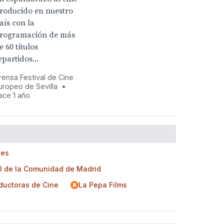
roducido en nuestro
aís con la
rogramación de más
e 60 títulos
epartidos...
rensa Festival de Cine
uropeo de Sevilla
•
ace 1 año
les
l de la Comunidad de Madrid
ductoras de Cine
La Pepa Films