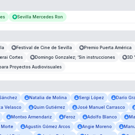
des
Sevilla Mercedes Ron
la
Festival de Cine de Sevilla
Premio Puerta América
erai Cortes
Domingo Gonzalez; ‘Sin instrucciones
3D 
para Proyectos Audiovisuales
Sánchez
Natalia de Molina
Sergi López
Darío Gr
ta Velasco
Quim Gutiérrez
José Manuel Carrasco
Montxo Armendariz
Feroz
Adolfo Blanco
Ma
 Morte
Agustín Gómez Arcos
Angie Moreno
Manu