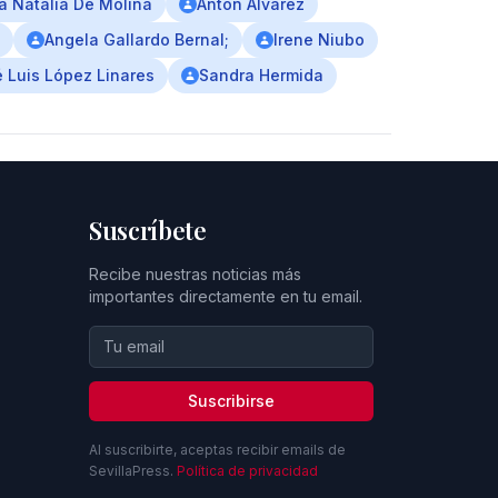
a Natalia De Molina
Antón Álvarez
Angela Gallardo Bernal;
Irene Niubo
 Luis López Linares
Sandra Hermida
Suscríbete
Recibe nuestras noticias más
importantes directamente en tu email.
Suscribirse
Al suscribirte, aceptas recibir emails de
SevillaPress.
Política de privacidad