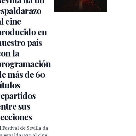
espaldarazo
al cine
producido en
nuestro país
con la
programación
de más de 60
títulos
repartidos
entre sus
secciones
l Festival de Sevilla da
n espaldarazo al cine