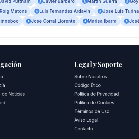
David Puttnam
Javier Barbero
Martin Guerra
Goy
 Roig Matons
Luis Fernandez Ardavin
Jose Luis Turina
Minneboo
Jose Corral Llorente
Marisa Ibarra
José
gación
Legal y Soporte
na
Sobre Nosotros
cía
Código Ético
 de Noticias
Política de Privacidad
eed
Política de Cookies
Términos de Uso
Aviso Legal
Contacto