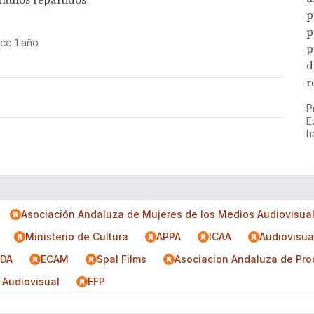
ítulos repartidos
p
p
ce 1 año
p
d
r
P
E
h
Asociación Andaluza de Mujeres de los Medios Audiovisua
Ministerio de Cultura
APPA
ICAA
Audiovisua
DA
ECAM
Spal Films
Asociacion Andaluza de Pro
 Audiovisual
EFP