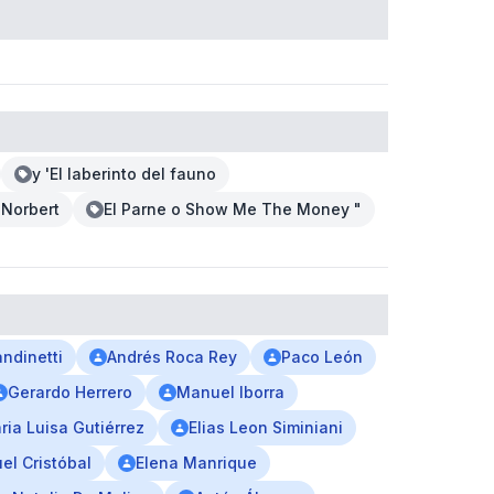
y 'El laberinto del fauno
'Norbert
El Parne o Show Me The Money "
andinetti
Andrés Roca Rey
Paco León
Gerardo Herrero
Manuel Iborra
ria Luisa Gutiérrez
Elias Leon Siminiani
el Cristóbal
Elena Manrique