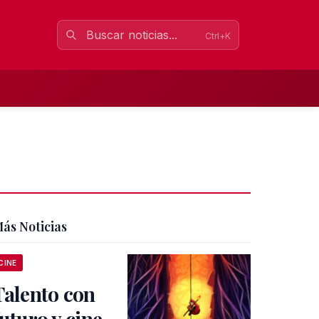
Ctrl+K
ás Noticias
CINE
Talento con
futuro y cine