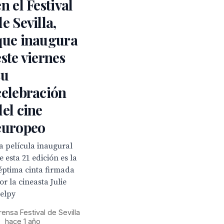
en el Festival
de Sevilla,
que inaugura
este viernes
su
celebración
del cine
europeo
a película inaugural
e esta 21 edición es la
éptima cinta firmada
or la cineasta Julie
elpy
rensa Festival de Sevilla
•
hace 1 año