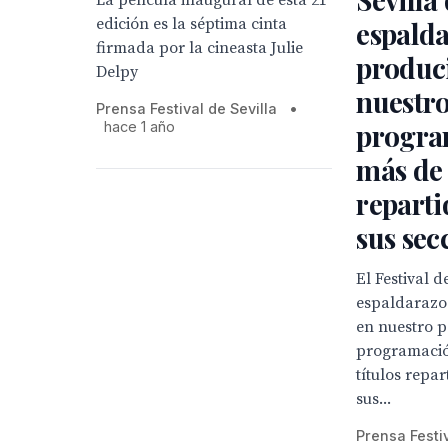
La película inaugural de esta 21
edición es la séptima cinta
espalda
firmada por la cineasta Julie
produc
Delpy
nuestro
Prensa Festival de Sevilla
•
progra
hace 1 año
más de 
reparti
sus sec
El Festival d
espaldarazo
en nuestro p
programació
títulos repar
sus...
Prensa Festi