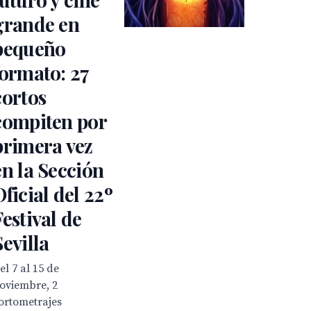
grande en
pequeño
formato: 27
cortos
compiten por
primera vez
en la Sección
Oficial del 22º
Festival de
Sevilla
el 7 al 15 de
oviembre, 2
ortometrajes