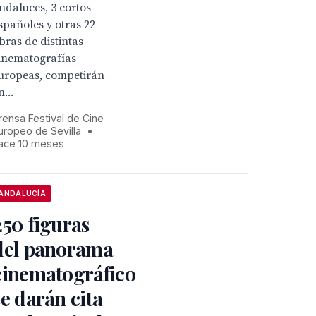
ndaluces, 3 cortos
spañoles y otras 22
bras de distintas
inematografías
uropeas, competirán
n...
rensa Festival de Cine
uropeo de Sevilla
•
ace 10 meses
ANDALUCÍA
250 figuras
del panorama
cinematográfico
se darán cita