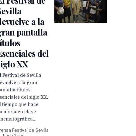
El Festival de
Sevilla
devuelve a la
gran pantalla
títulos
Esenciales del
siglo XX
l Festival de Sevilla
evuelve a la gran
antalla títulos
senciales del siglo XX,
l tiempo que hace
emoria en clave
inematográfica...
rensa Festival de Sevilla
•
hace 1 año