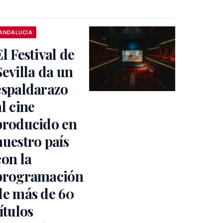
ANDALUCÍA
El Festival de
Sevilla da un
espaldarazo
al cine
producido en
nuestro país
con la
programación
de más de 60
títulos