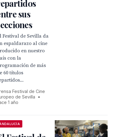
repartidos
entre sus
secciones
l Festival de Sevilla da
n espaldarazo al cine
roducido en nuestro
aís con la
rogramación de más
e 60 títulos
epartidos...
rensa Festival de Cine
uropeo de Sevilla
•
ace 1 año
ANDALUCÍA