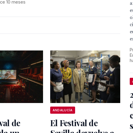
ce 10 meses
a
e
o
c
e
e
P
E
h
ANDALUCÍA
val de
El Festival de
 da un
Sevilla devuelve a