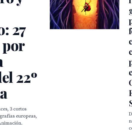
: 27
 por
a
del 22º
la
ces, 3 cortos
D
ografías europeas,
n
Animación.
c