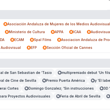
Asociación Andaluza de Mujeres de los Medios Audiovisua
Ministerio de Cultura
APPA
ICAA
Audiovisua
DA
ECAM
Spal Films
Asociacion Andaluza de Pro
 Audiovisual
EFP
Sección Oficial de Cannes
val de San Sebastian de ‘Tasio
multipremiado debut ‘Un fil
val de Cine de Sevilla
Premio Puerta América
y 'El lab
erai Cortes
Domingo Gonzalez; ‘Sin instrucciones
3D 
para Proyectos Audiovisuales
Feria de Abril de Sevilla