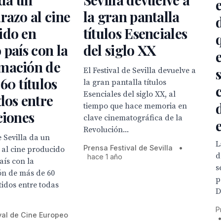
razo al cine
la gran pantalla
ido en
títulos Esenciales
 país con la
del siglo XX
mación de
El Festival de Sevilla devuelve a
60 títulos
la gran pantalla títulos
Esenciales del siglo XX, al
dos entre
tiempo que hace memoria en
ciones
clave cinematográfica de la
Revolución...
e Sevilla da un
L
Prensa Festival de Sevilla
•
 al cine producido
d
hace 1 año
aís con la
s
n de más de 60
p
tidos entre todas
D
P
val de Cine Europeo