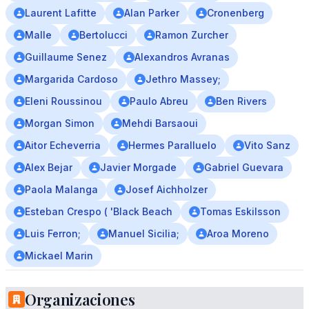
Laurent Lafitte
Alan Parker
Cronenberg
Malle
Bertolucci
Ramon Zurcher
Guillaume Senez
Alexandros Avranas
Margarida Cardoso
Jethro Massey;
Eleni Roussinou
Paulo Abreu
Ben Rivers
Morgan Simon
Mehdi Barsaoui
Aitor Echeverria
Hermes Paralluelo
Vito Sanz
Alex Bejar
Javier Morgade
Gabriel Guevara
Paola Malanga
Josef Aichholzer
Esteban Crespo ( 'Black Beach
Tomas Eskilsson
Luis Ferron;
Manuel Sicilia;
Aroa Moreno
Mickael Marin
Organizaciones