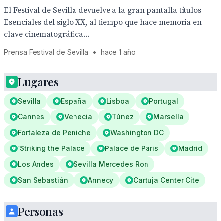
El Festival de Sevilla devuelve a la gran pantalla títulos
Esenciales del siglo XX, al tiempo que hace memoria en
clave cinematográfica...
Prensa Festival de Sevilla
•
hace 1 año
Lugares
Sevilla
España
Lisboa
Portugal
Cannes
Venecia
Túnez
Marsella
Fortaleza de Peniche
Washington DC
‘Striking the Palace
Palace de Paris
Madrid
Los Andes
Sevilla Mercedes Ron
San Sebastián
Annecy
Cartuja Center Cite
Personas