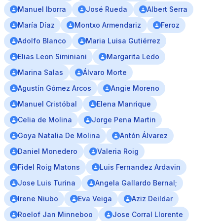
Manuel Iborra
José Rueda
Albert Serra
María Díaz
Montxo Armendariz
Feroz
Adolfo Blanco
Maria Luisa Gutiérrez
Elias Leon Siminiani
Margarita Ledo
Marina Salas
Álvaro Morte
Agustín Gómez Arcos
Angie Moreno
Manuel Cristóbal
Elena Manrique
Celia de Molina
Jorge Pena Martin
Goya Natalia De Molina
Antón Álvarez
Daniel Monedero
Valeria Roig
Fidel Roig Matons
Luis Fernandez Ardavin
Jose Luis Turina
Angela Gallardo Bernal;
Irene Niubo
Eva Veiga
Aziz Deildar
Roelof Jan Minneboo
Jose Corral Llorente