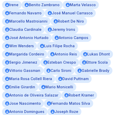
Irene
Benito Zambrano
Marta Velasco
Fernando Navarro
José Manuel Carrasco
Marcello Mastroianni
Robert De Niro
Claudia Cardinale
Jeremy Irons
José Antonio Hurtado
Antonio Campos
Wim Wenders
Luis Filipe Rocha
Margarida Cordeiro
Antonio Reis
Lukas Dhont
Sergio Jimenez
Esteban Crespo
Ettore Scola
Vittorio Gassman
Carlo Sironi
Gabrielle Brady
Maria Rosa Collell Riera
David Puttnam
Emilie Girardin
Mario Monicelli
Antonio de Oliveira Salazar
Robert Kramer
Jose Nascimento
Fernando Matos Silva
Antonio Domingues
Joseph Roze