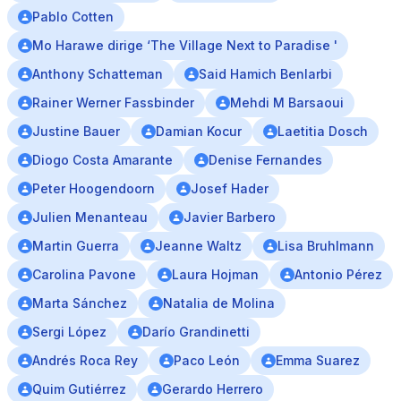
Pablo Cotten
Mo Harawe dirige ‘The Village Next to Paradise '
Anthony Schatteman
Said Hamich Benlarbi
Rainer Werner Fassbinder
Mehdi M Barsaoui
Justine Bauer
Damian Kocur
Laetitia Dosch
Diogo Costa Amarante
Denise Fernandes
Peter Hoogendoorn
Josef Hader
Julien Menanteau
Javier Barbero
Martin Guerra
Jeanne Waltz
Lisa Bruhlmann
Carolina Pavone
Laura Hojman
Antonio Pérez
Marta Sánchez
Natalia de Molina
Sergi López
Darío Grandinetti
Andrés Roca Rey
Paco León
Emma Suarez
Quim Gutiérrez
Gerardo Herrero