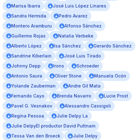
Marisa Ibarra
José Luis López Linares
Sandra Hermida
Pedro Avarez
Montero Aramburu
Alfonso Sánchez
Guillermo Rojas
Natalia Verbeke
Alberto López
Isa Sánchez
Gerardo Sánchez
Sandrine Kiberlain
José Luis Tirado
Johnny Depp
Irons
Schroeder
Antonio Saura
Oliver Stone
Manuela Ocón
Yolande Zauberman
Andre Gil Mata
Fernando Cayo
Brenda Navarro
Lucie Prost
Pavel G. Vesnakov
Alessandro Cassigoli
Regina Pessoa
Julie Delpy La
Julie DelpyEl productor David Puttnam
Tessa Van den Broeck
Julie Delpy