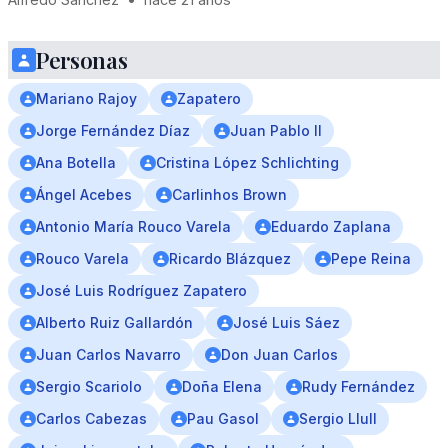
Personas
Mariano Rajoy
Zapatero
Jorge Fernández Díaz
Juan Pablo II
Ana Botella
Cristina López Schlichting
Ángel Acebes
Carlinhos Brown
Antonio María Rouco Varela
Eduardo Zaplana
Rouco Varela
Ricardo Blázquez
Pepe Reina
José Luis Rodríguez Zapatero
Alberto Ruiz Gallardón
José Luis Sáez
Juan Carlos Navarro
Don Juan Carlos
Sergio Scariolo
Doña Elena
Rudy Fernández
Carlos Cabezas
Pau Gasol
Sergio Llull