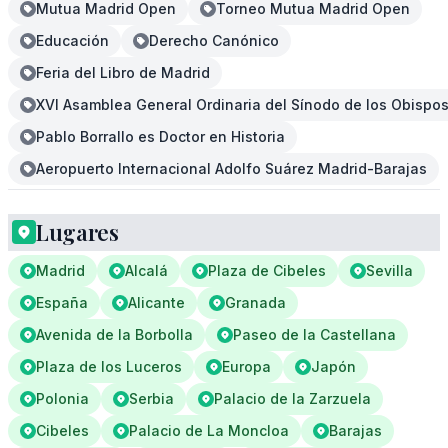
Mutua Madrid Open
Torneo Mutua Madrid Open
Educación
Derecho Canónico
Feria del Libro de Madrid
XVI Asamblea General Ordinaria del Sínodo de los Obispos
Pablo Borrallo es Doctor en Historia
Aeropuerto Internacional Adolfo Suárez Madrid-Barajas
Lugares
Madrid
Alcalá
Plaza de Cibeles
Sevilla
España
Alicante
Granada
Avenida de la Borbolla
Paseo de la Castellana
Plaza de los Luceros
Europa
Japón
Polonia
Serbia
Palacio de la Zarzuela
Cibeles
Palacio de La Moncloa
Barajas