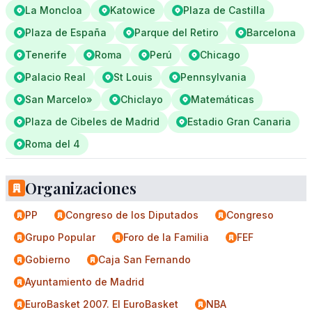
La Moncloa
Katowice
Plaza de Castilla
Plaza de España
Parque del Retiro
Barcelona
Tenerife
Roma
Perú
Chicago
Palacio Real
St Louis
Pennsylvania
San Marcelo»
Chiclayo
Matemáticas
Plaza de Cibeles de Madrid
Estadio Gran Canaria
Roma del 4
Organizaciones
PP
Congreso de los Diputados
Congreso
Grupo Popular
Foro de la Familia
FEF
Gobierno
Caja San Fernando
Ayuntamiento de Madrid
EuroBasket 2007. El EuroBasket
NBA