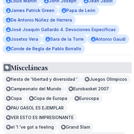
Louis Martín
John Joseph
Jean Jadot
James Patrick Green
Papa de León
De Antonio Núñez de Herrera
José Joaquín Gallardo 4. Devociones Específicas
Josetxo Vera
Sara de la Torre
Antonio Gaudí
Conde de Regla de Pablo Borrallo
Misceláneas
fiesta de 'libertad y diversidad '
Juegos Olímpicos
Campeonato del Mundo
Eurobasket 2007
Copa
Copa de Europa
Eurocopa
PAU GASOL ES EJEMPLAR
VER ESTO ES IMPRESIONANTE
el 'I 've got a feeling
Grand Slam