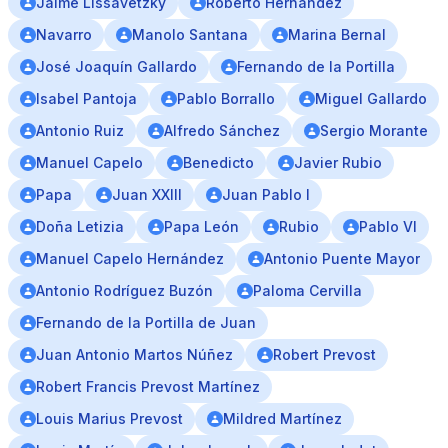
Jaime Lissavetzky
Roberto Hernández
Navarro
Manolo Santana
Marina Bernal
José Joaquín Gallardo
Fernando de la Portilla
Isabel Pantoja
Pablo Borrallo
Miguel Gallardo
Antonio Ruiz
Alfredo Sánchez
Sergio Morante
Manuel Capelo
Benedicto
Javier Rubio
Papa
Juan XXIII
Juan Pablo I
Doña Letizia
Papa León
Rubio
Pablo VI
Manuel Capelo Hernández
Antonio Puente Mayor
Antonio Rodríguez Buzón
Paloma Cervilla
Fernando de la Portilla de Juan
Juan Antonio Martos Núñez
Robert Prevost
Robert Francis Prevost Martínez
Louis Marius Prevost
Mildred Martínez