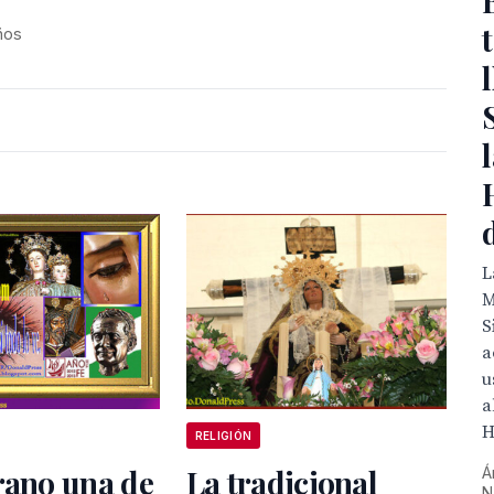
ños

M
S
a
u
a
H
RELIGIÓN
rano una de
La tradicional
Á
N