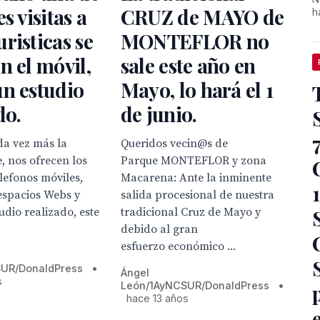
s visitas a
CRUZ de MAYO de
h
risticas se
MONTEFLOR no
n el móvil,
sale este año en
n estudio
Mayo, lo hará el 1
do.
de junio.
a vez más la
Queridos vecin@s de
e, nos ofrecen los
Parque MONTEFLOR y zona
lefonos móviles,
Macarena: Ante la inminente
 espacios Webs y
salida procesional de nuestra
udio realizado, este
tradicional Cruz de Mayo y
debido al gran
esfuerzo económico ...
UR/DonaldPress
•
Ángel
s
León/1AyNCSUR/DonaldPress
•
hace 13 años