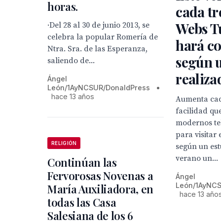
horas.
cada tre
Webs Tu
·Del 28 al 30 de junio 2013, se
celebra la popular Romería de
hará co
Ntra. Sra. de las Esperanza,
según u
saliendo de...
realiza
Ángel
León/1AyNCSUR/DonaldPress
•
hace 13 años
Aumenta cad
facilidad qu
modernos te
para visitar
RELIGIÓN
según un est
verano un...
Continúan las
Fervorosas Novenas a
Ángel
León/1AyNCS
María Auxiliadora, en
hace 13 año
todas las Casa
Salesiana de los 6