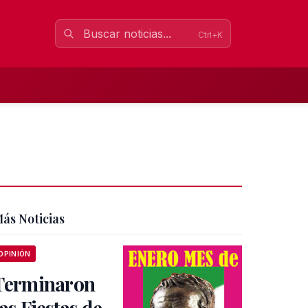
Ctrl+K
ás Noticias
OPINIÓN
Terminaron
las Fiestas de