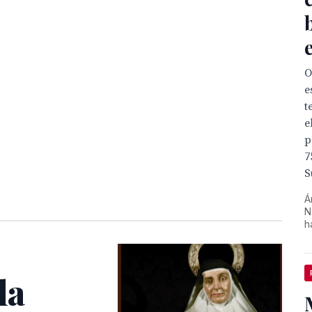
O
e
t
e
p

S
Á
N
h
la