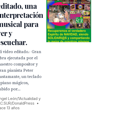
editado, una
interpretación
musical para
ver y
escuchar.
Mi video editado.- Gran
bra ejecutada por el
aestro compositor y
ran pianista Peter
ustamante, un teclado
 piano mágicos,
ubido por...
ngel León/1Actualidad y
.C.SUR/DonaldPress
•
ace 13 años