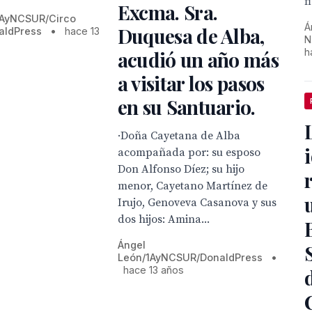
f
Excma. Sra.
1AyNCSUR/Circo
Á
Duquesa de Alba,
aldPress
•
hace 13
N
h
acudió un año más
a visitar los pasos
en su Santuario.
·Doña Cayetana de Alba
acompañada por: su esposo
Don Alfonso Díez; su hijo
menor, Cayetano Martínez de
Irujo, Genoveva Casanova y sus
dos hijos: Amina...
Ángel
León/1AyNCSUR/DonaldPress
•
hace 13 años