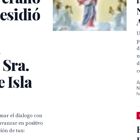
esidió
U
a
p
d
n
 Sra.
d
c
 Isla
Á
N
h
omar el dialogo con
avanzar en positivo
ión de tan: