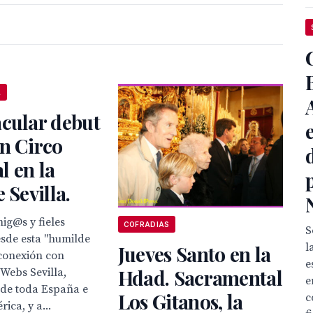
L
cular debut
n Circo
 en la
 Sevilla.
ig@s y fieles
COFRADIAS
S
desde esta "humilde
l
Jueves Santo en la
 conexión con
e
Hdad. Sacramental
Webs Sevilla,
e
 de toda España e
Los Gitanos, la
c
ica, y a...