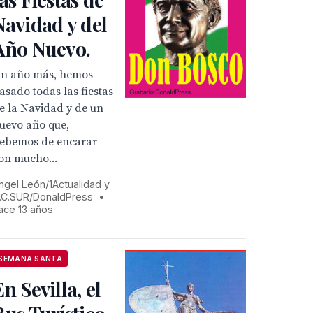
Navidad y del
Año Nuevo.
n año más, hemos
asado todas las fiestas
e la Navidad y de un
uevo año que,
ebemos de encarar
on mucho...
ngel León/1Actualidad y
.C.SUR/DonaldPress
•
ace 13 años
SEMANA SANTA
En Sevilla, el