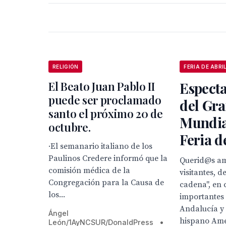
RELIGIÓN
FERIA DE ABRI
El Beato Juan Pablo II
Especta
puede ser proclamado
del Gra
santo el próximo 20 de
Mundial
octubre.
Feria de
·El semanario italiano de los
Paulinos Credere informó que la
Querid@s am
comisión médica de la
visitantes, 
Congregación para la Causa de
cadena", en
los...
importantes 
Andalucía y
Ángel
hispano Amér
León/1AyNCSUR/DonaldPress
•