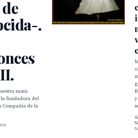
 de
cida-.
tonces

II.
o
m
g
nuestra santa
B
 la fundadora del
y
la Compañía de la
s
Á
N
ños
h