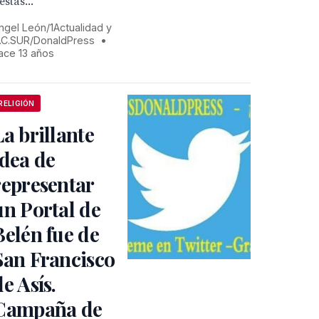
iestas...
ngel León/1Actualidad y
.C.SUR/DonaldPress
•
ace 13 años
RELIGIÓN
La brillante
idea de
representar
un Portal de
Belén fue de
San Francisco
de Asís.
Campaña de