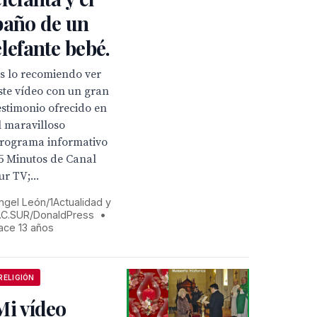
baño de un
elefante bebé.
s lo recomiendo ver
ste vídeo con un gran
estimonio ofrecido en
l maravilloso
rograma informativo
75 Minutos de Canal
ur TV;...
ngel León/1Actualidad y
.C.SUR/DonaldPress
•
ace 13 años
RELIGIÓN
Mi vídeo