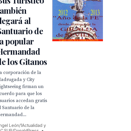
Bus Turístico
también
llegará al
Santuario de
la popular
Hermandad
de los Gitanos
La corporación de la
adrugada y City
ightseeing firman un
cuerdo para que los
suarios accedan gratis
l Santuario de la
ermandad...
ngel León/1Actualidad y
.C.SUR/DonaldPress
•