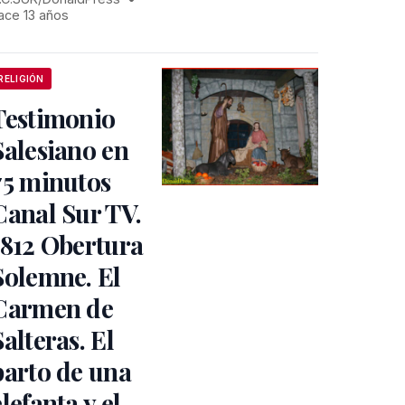
ace 13 años
RELIGIÓN
Testimonio
Salesiano en
75 minutos
Canal Sur TV.
1812 Obertura
Solemne. El
Carmen de
Salteras. El
parto de una
elefanta y el