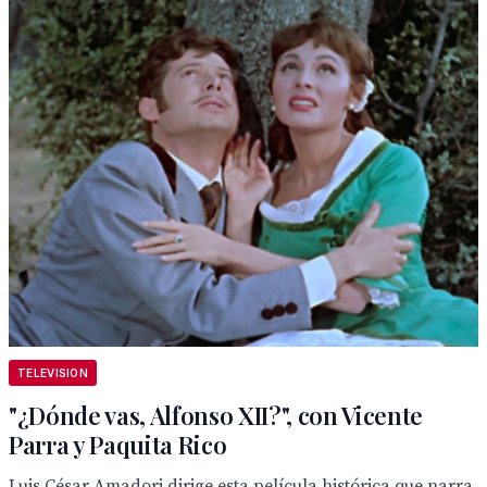
TELEVISION
"¿Dónde vas, Alfonso XII?", con Vicente
Parra y Paquita Rico
Luis César Amadori dirige esta película histórica que narra