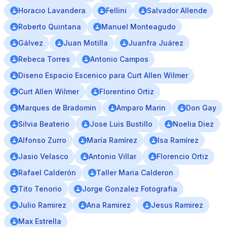
Horacio Lavandera
Fellini
Salvador Allende
Roberto Quintana
Manuel Monteagudo
Gálvez
Juan Motilla
Juanfra Juárez
Rebeca Torres
Antonio Campos
Diseno Espacio Escenico para Curt Allen Wilmer
Curt Allen Wilmer
Florentino Ortiz
Marques de Bradomin
Amparo Marin
Don Gay
Silvia Beaterio
Jose Luis Bustillo
Noelia Diez
Alfonso Zurro
María Ramírez
Isa Ramírez
Jasio Velasco
Antonio Villar
Florencio Ortiz
Rafael Calderón
Taller Maria Calderon
Tito Tenorio
Jorge Gonzalez Fotografia
Julio Ramirez
Ana Ramirez
Jesus Ramirez
Max Estrella