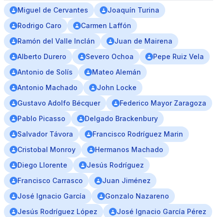
Miguel de Cervantes
Joaquín Turina
Rodrigo Caro
Carmen Laffón
Ramón del Valle Inclán
Juan de Mairena
Alberto Durero
Severo Ochoa
Pepe Ruiz Vela
Antonio de Solís
Mateo Alemán
Antonio Machado
John Locke
Gustavo Adolfo Bécquer
Federico Mayor Zaragoza
Pablo Picasso
Delgado Brackenbury
Salvador Távora
Francisco Rodríguez Marin
Cristobal Monroy
Hermanos Machado
Diego Llorente
Jesús Rodríguez
Francisco Carrasco
Juan Jiménez
José Ignacio García
Gonzalo Nazareno
Jesús Rodríguez López
José Ignacio García Pérez