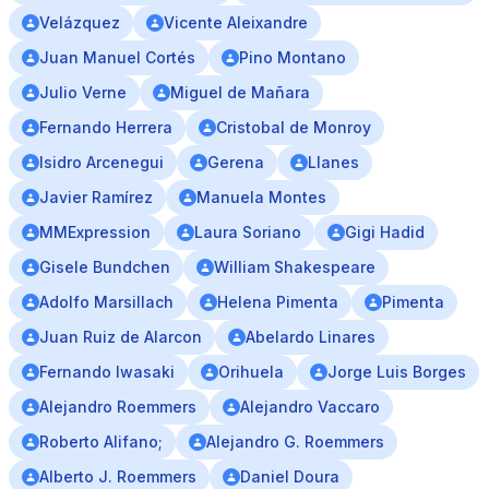
Velázquez
Vicente Aleixandre
Juan Manuel Cortés
Pino Montano
Julio Verne
Miguel de Mañara
Fernando Herrera
Cristobal de Monroy
Isidro Arcenegui
Gerena
Llanes
Javier Ramírez
Manuela Montes
MMExpression
Laura Soriano
Gigi Hadid
Gisele Bundchen
William Shakespeare
Adolfo Marsillach
Helena Pimenta
Pimenta
Juan Ruiz de Alarcon
Abelardo Linares
Fernando Iwasaki
Orihuela
Jorge Luis Borges
Alejandro Roemmers
Alejandro Vaccaro
Roberto Alifano;
Alejandro G. Roemmers
Alberto J. Roemmers
Daniel Doura