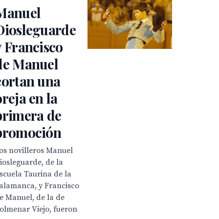
Manuel
Diosleguarde
y Francisco
de Manuel
cortan una
oreja en la
primera de
promoción
os novilleros Manuel
iosleguarde, de la
scuela Taurina de la
alamanca, y Francisco
e Manuel, de la de
olmenar Viejo, fueron