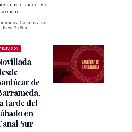
ueron ovacionados en
l arrastre
oromedia Comunicación
•
hace 2 años
TELEVISION
Novillada
desde
Sanlúcar de
Barrameda,
la tarde del
sábado en
Canal Sur