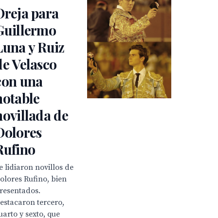
Oreja para
Guillermo
Luna y Ruiz
de Velasco
con una
notable
novillada de
Dolores
Rufino
e lidiaron novillos de
olores Rufino, bien
resentados.
estacaron tercero,
uarto y sexto, que