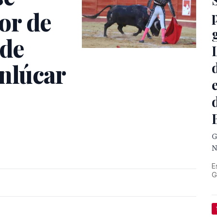
or de
 de
anlúcar
G
N
E
G