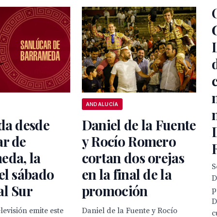
ANDALUCÍA
da desde
Daniel de la Fuente
ar de
y Rocío Romero
eda, la
cortan dos orejas
S
el sábado
en la final de la
D
al Sur
promoción
p
D
levisión emite este
Daniel de la Fuente y Rocío
c