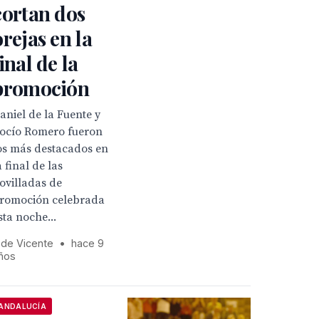
cortan dos
orejas en la
final de la
promoción
aniel de la Fuente y
ocío Romero fueron
os más destacados en
a final de las
ovilladas de
romoción celebrada
sta noche...
 de Vicente
•
hace 9
ños
ANDALUCÍA