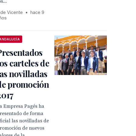
os...
 de Vicente
•
hace 9
ños
ANDALUCÍA
Presentados
los carteles de
las novilladas
de promoción
2017
a Empresa Pagés ha
resentado de forma
ficial las novilladas de
romoción de nuevos
alores de la