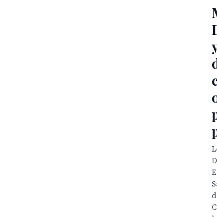
L
D
E
S
d
C