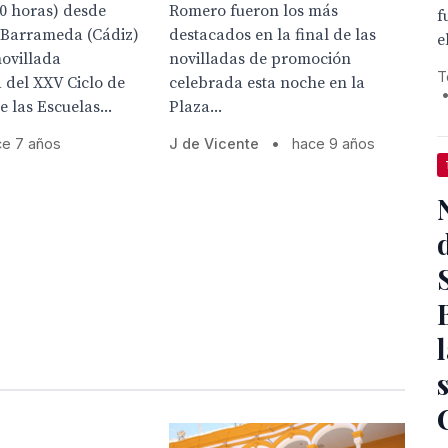
0 horas) desde
Romero fueron los más
f
 Barrameda (Cádiz)
destacados en la final de las
e
novillada
novilladas de promoción
T
a del XXV Ciclo de
celebrada esta noche en la
 las Escuelas...
Plaza...
ce 7 años
J de Vicente
•
hace 9 años