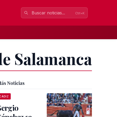
Ctrl+K
 de Salamanca
ás Noticias
CÁDIZ
Sergio
Sánchez se