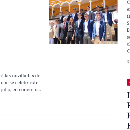
C
e
(
S
B
s
c
C
R
l las novilladas de
 que se celebrarán
julio, en concreto...