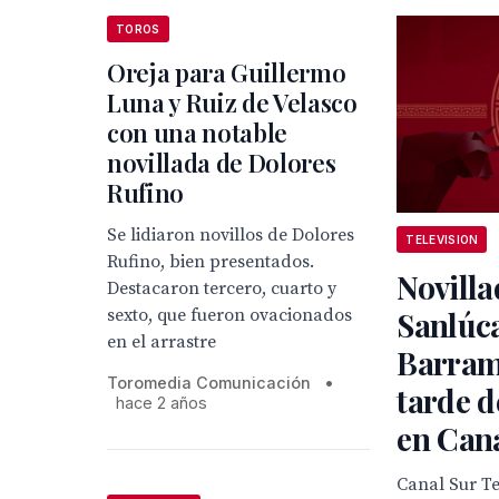
TOROS
Oreja para Guillermo
Luna y Ruiz de Velasco
con una notable
novillada de Dolores
Rufino
Se lidiaron novillos de Dolores
TELEVISION
Rufino, bien presentados.
Novilla
Destacaron tercero, cuarto y
sexto, que fueron ovacionados
Sanlúc
en el arrastre
Barram
Toromedia Comunicación
•
tarde d
hace 2 años
en Can
Canal Sur Te