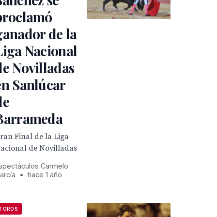
proclamó
ganador de la
Liga Nacional
de Novilladas
en Sanlúcar
de
Barrameda
ran Final de la Liga
acional de Novilladas
spectáculos Carmelo
arcía
•
hace 1 año
TOROS