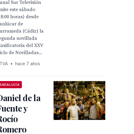
anal Sur Televisión
mite este sábado
18:00 horas) desde
anlúcar de
arrameda (Cádiz) la
egunda novillada
lasificatoria del XXV
iclo de Novilladas...
TVA
•
hace 7 años
ANDALUCÍA
Daniel de la
Fuente y
Rocío
Romero