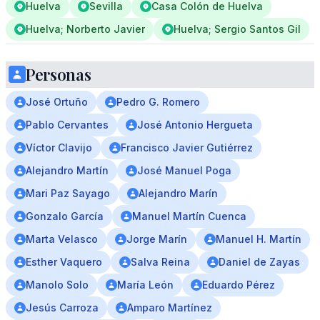
Huelva
Sevilla
Casa Colón de Huelva
Huelva; Norberto Javier
Huelva; Sergio Santos Gil
Personas
José Ortuño
Pedro G. Romero
Pablo Cervantes
José Antonio Hergueta
Víctor Clavijo
Francisco Javier Gutiérrez
Alejandro Martín
José Manuel Poga
Mari Paz Sayago
Alejandro Marín
Gonzalo García
Manuel Martín Cuenca
Marta Velasco
Jorge Marín
Manuel H. Martín
Esther Vaquero
Salva Reina
Daniel de Zayas
Manolo Solo
María León
Eduardo Pérez
Jesús Carroza
Amparo Martínez