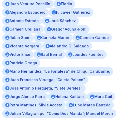
Juan Ventura Pecellín
Eladio
Alejandro Espadero
F. Javier Gutiérrez
Antonio Estrada
Jordi Sánchez
Carmen Orellana
Gregor Acuna-Pohl
Rubin Stein
Carmela Martin
Carmen Garrido
Vicente Vergara
Alejandro G. Salgado
Victor Erice
Raúl Bernal
Lourdes Fuentes
Patricia Ortega
Mario Hernandez; “La Fortaleza” de Chiqui Carabante;
Juan Francisco Viruega; “Caleta Palace”
Jose Antonio Hergueta; “Siete Jereles”
Jorge Alonso Parra
Helena Kaittani
Mara Guil
Petra Martinez; Silvia Acosta
Lupe Mateo Barredo
Julian Villagran por “Como Dios Manda”; Manuel Moron