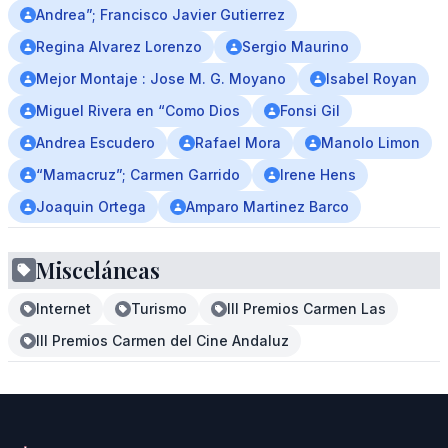
Andrea”; Francisco Javier Gutierrez
Regina Alvarez Lorenzo
Sergio Maurino
Mejor Montaje : Jose M. G. Moyano
Isabel Royan
Miguel Rivera en “Como Dios
Fonsi Gil
Andrea Escudero
Rafael Mora
Manolo Limon
“Mamacruz”; Carmen Garrido
Irene Hens
Joaquin Ortega
Amparo Martinez Barco
Misceláneas
Internet
Turismo
III Premios Carmen Las
III Premios Carmen del Cine Andaluz