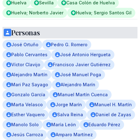
Huelva
Sevilla
Casa Colón de Huelva
Huelva; Norberto Javier
Huelva; Sergio Santos Gil
Personas
José Ortuño
Pedro G. Romero
Pablo Cervantes
José Antonio Hergueta
Víctor Clavijo
Francisco Javier Gutiérrez
Alejandro Martín
José Manuel Poga
Mari Paz Sayago
Alejandro Marín
Gonzalo García
Manuel Martín Cuenca
Marta Velasco
Jorge Marín
Manuel H. Martín
Esther Vaquero
Salva Reina
Daniel de Zayas
Manolo Solo
María León
Eduardo Pérez
Jesús Carroza
Amparo Martínez