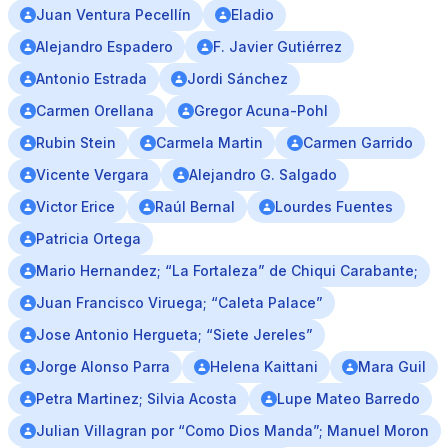
Juan Ventura Pecellín
Eladio
Alejandro Espadero
F. Javier Gutiérrez
Antonio Estrada
Jordi Sánchez
Carmen Orellana
Gregor Acuna-Pohl
Rubin Stein
Carmela Martin
Carmen Garrido
Vicente Vergara
Alejandro G. Salgado
Victor Erice
Raúl Bernal
Lourdes Fuentes
Patricia Ortega
Mario Hernandez; “La Fortaleza” de Chiqui Carabante;
Juan Francisco Viruega; “Caleta Palace”
Jose Antonio Hergueta; “Siete Jereles”
Jorge Alonso Parra
Helena Kaittani
Mara Guil
Petra Martinez; Silvia Acosta
Lupe Mateo Barredo
Julian Villagran por “Como Dios Manda”; Manuel Moron