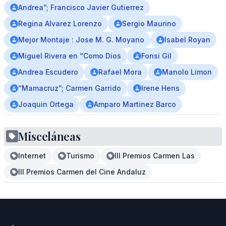
Andrea”; Francisco Javier Gutierrez
Regina Alvarez Lorenzo
Sergio Maurino
Mejor Montaje : Jose M. G. Moyano
Isabel Royan
Miguel Rivera en “Como Dios
Fonsi Gil
Andrea Escudero
Rafael Mora
Manolo Limon
“Mamacruz”; Carmen Garrido
Irene Hens
Joaquin Ortega
Amparo Martinez Barco
Misceláneas
Internet
Turismo
III Premios Carmen Las
III Premios Carmen del Cine Andaluz