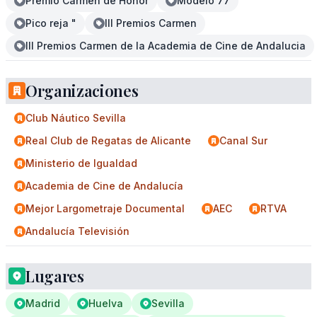
Premio Carmen de Honor
Modelo 77
Pico reja "
III Premios Carmen
III Premios Carmen de la Academia de Cine de Andalucia
Organizaciones
Club Náutico Sevilla
Real Club de Regatas de Alicante
Canal Sur
Ministerio de Igualdad
Academia de Cine de Andalucía
Mejor Largometraje Documental
AEC
RTVA
Andalucía Televisión
Lugares
Madrid
Huelva
Sevilla