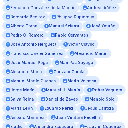
Fernando González de la Madrid
Andrea Ibáñez
Bernardo Benítez
Philippe Dupiereux
Alberto Torne
Manuel Sciarra
José Ortuño
Pedro G. Romero
Pablo Cervantes
José Antonio Hergueta
Víctor Clavijo
Francisco Javier Gutiérrez
Alejandro Martín
José Manuel Poga
Mari Paz Sayago
Alejandro Marín
Gonzalo García
Manuel Martín Cuenca
Marta Velasco
Jorge Marín
Manuel H. Martín
Esther Vaquero
Salva Reina
Daniel de Zayas
Manolo Solo
María León
Eduardo Pérez
Jesús Carroza
Amparo Martínez
Juan Ventura Pecellín
Eladio
Alejandro Espadero
F. Javier Gutiérrez