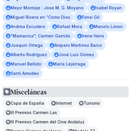
Mejor Montaje : Jose M. G. Moyano
Isabel Royan
Miguel Rivera en “Como Dios
Fonsi Gil
Andrea Escudero
Rafael Mora
Manolo Limon
“Mamacruz”; Carmen Garrido
Irene Hens
Joaquin Ortega
Amparo Martinez Barco
Alberto Rodríguez
José Luis Gómez
Manuel Bellido
María Lejárraga
Santi Amodeo
Misceláneas
Copa de España
Internet
Turismo
III Premios Carmen Las
III Premios Carmen del Cine Andaluz