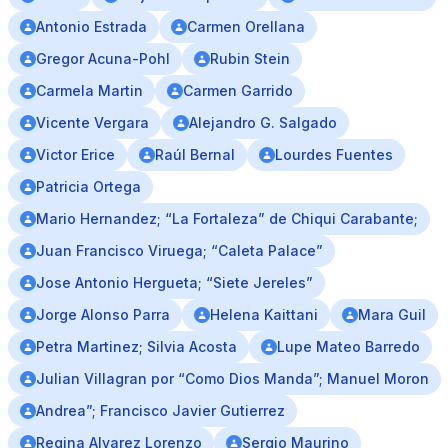
Antonio Estrada
Carmen Orellana
Gregor Acuna-Pohl
Rubin Stein
Carmela Martin
Carmen Garrido
Vicente Vergara
Alejandro G. Salgado
Victor Erice
Raúl Bernal
Lourdes Fuentes
Patricia Ortega
Mario Hernandez; “La Fortaleza” de Chiqui Carabante;
Juan Francisco Viruega; “Caleta Palace”
Jose Antonio Hergueta; “Siete Jereles”
Jorge Alonso Parra
Helena Kaittani
Mara Guil
Petra Martinez; Silvia Acosta
Lupe Mateo Barredo
Julian Villagran por “Como Dios Manda”; Manuel Moron
Andrea”; Francisco Javier Gutierrez
Regina Alvarez Lorenzo
Sergio Maurino