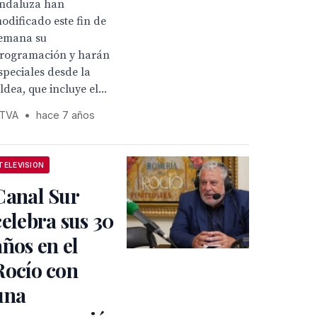
ndaluza han
odificado este fin de
emana su
rogramación y harán
speciales desde la
ldea, que incluye el...
TVA
•
hace 7 años
TELEVISION
Canal Sur
celebra sus 30
años en el
Rocío con
una