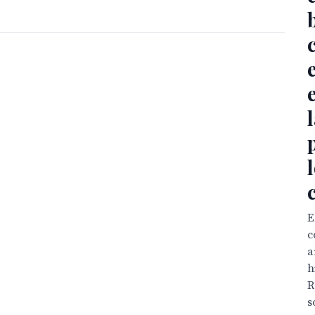
E
c
a
h
R
s