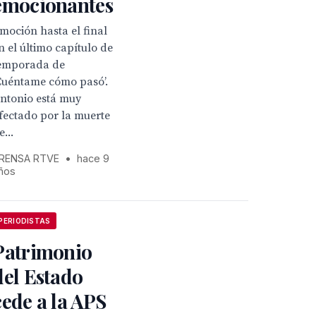
emocionantes
moción hasta el final
n el último capítulo de
emporada de
Cuéntame cómo pasó’.
ntonio está muy
fectado por la muerte
e...
RENSA RTVE
•
hace 9
ños
PERIODISTAS
Patrimonio
del Estado
cede a la APS