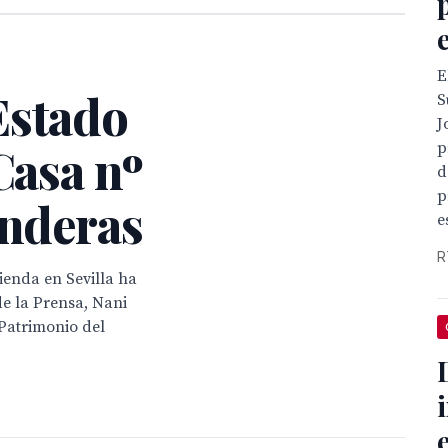
E
Estado
S
J
Casa nº
p
d
p
anderas
e
R
ienda en Sevilla ha
de la Prensa, Nani
 Patrimonio del