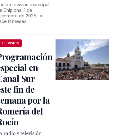
adiotelevisión municipal
e Chipiona, 1 de
iciembre de 2025.
•
ace 8 meses
TELEVISION
Programación
especial en
Canal Sur
este fin de
semana por la
Romería del
Rocío
a radio y televisión