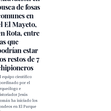
busca de fosas
comunes en
el El Mayeto,
en Rota, entre
las que
podrían estar
los restos de 7
chipioneros
l equipo científico
oordinado por el
rqueólogo e
istoriador Jesús
omán ha iniciado los
ondeos en El Parque