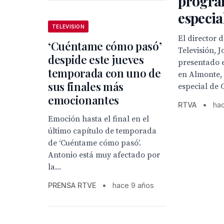
progra
especia
TELEVISION
El director 
‘Cuéntame cómo pasó’
Televisión, 
despide este jueves
presentado e
temporada con uno de
en Almonte,
sus finales más
especial de 
emocionantes
RTVA
•
ha
Emoción hasta el final en el
último capítulo de temporada
de ‘Cuéntame cómo pasó’.
Antonio está muy afectado por
la...
PRENSA RTVE
•
hace 9 años