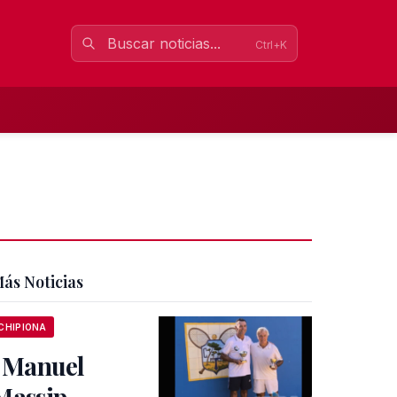
Ctrl+K
ás Noticias
CHIPIONA
Manuel
Massip