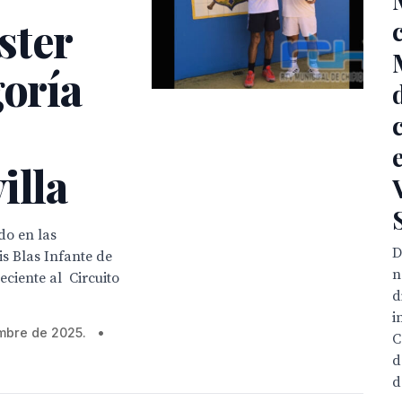
ster
goría
illa
do en las
D
is Blas Infante de
n
eciente al Circuito
d
i
embre de 2025.
•
C
d
d