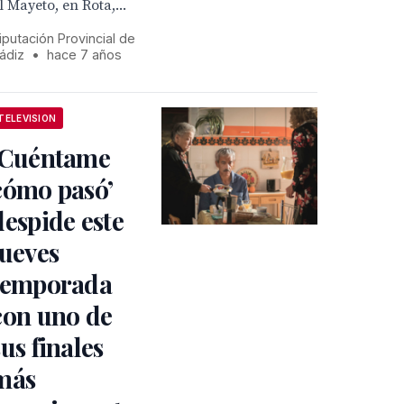
l Mayeto, en Rota,...
iputación Provincial de
ádiz
•
hace 7 años
TELEVISION
‘Cuéntame
cómo pasó’
despide este
jueves
temporada
con uno de
sus finales
más