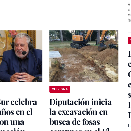
R
d
d
h
CHIPIONA
ur celebra
Diputación inicia
años en el
la excavación en
con una
busca de fosas
L