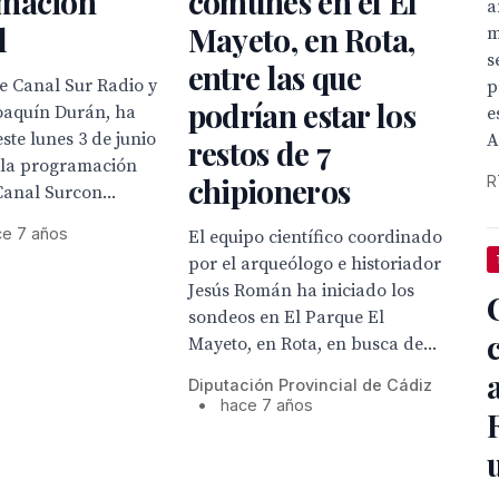
mación
comunes en el El
a
l
Mayeto, en Rota,
m
s
entre las que
de Canal Sur Radio y
p
podrían estar los
Joaquín Durán, ha
e
ste lunes 3 de junio
A
restos de 7
 la programación
chipioneros
R
Canal Surcon...
ce 7 años
El equipo científico coordinado
por el arqueólogo e historiador
Jesús Román ha iniciado los
sondeos en El Parque El
Mayeto, en Rota, en busca de...
Diputación Provincial de Cádiz
•
hace 7 años