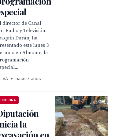
programación
especial
l director de Canal
ur Radio y Televisión,
oaquín Durán, ha
resentado este lunes 3
e junio en Almonte, la
rogramación
special...
TVA
•
hace 7 años
CHIPIONA
Diputación
inicia la
excavación en