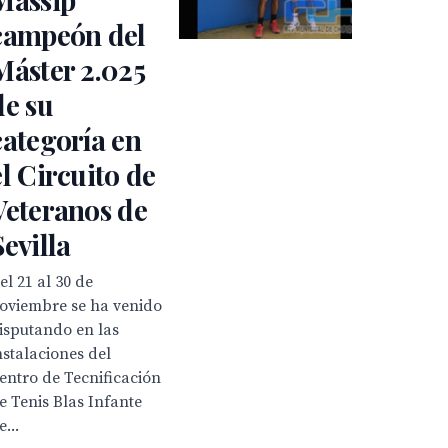
campeón del
Máster 2.025
de su
categoría en
el Circuito de
Veteranos de
Sevilla
el 21 al 30 de
oviembre se ha venido
isputando en las
nstalaciones del
entro de Tecnificación
e Tenis Blas Infante
e...