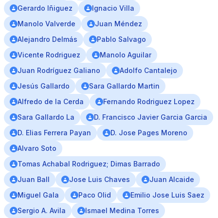
Gerardo Iñiguez
Ignacio Villa
Manolo Valverde
Juan Méndez
Alejandro Delmás
Pablo Salvago
Vicente Rodriguez
Manolo Aguilar
Juan Rodríguez Galiano
Adolfo Cantalejo
Jesús Gallardo
Sara Gallardo Martin
Alfredo de la Cerda
Fernando Rodriguez Lopez
Sara Gallardo La
D. Francisco Javier Garcia Garcia
D. Elias Ferrera Payan
D. Jose Pages Moreno
Alvaro Soto
Tomas Achabal Rodriguez; Dimas Barrado
Juan Ball
Jose Luis Chaves
Juan Alcaide
Miguel Gala
Paco Olid
Emilio Jose Luis Saez
Sergio A. Avila
Ismael Medina Torres