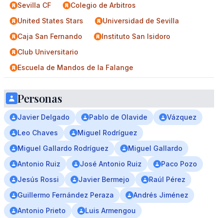
Sevilla CF
Colegio de Arbitros
United States Stars
Universidad de Sevilla
Caja San Fernando
Instituto San Isidoro
Club Universitario
Escuela de Mandos de la Falange
Personas
Javier Delgado
Pablo de Olavide
Vázquez
Leo Chaves
Miguel Rodríguez
Miguel Gallardo Rodríguez
Miguel Gallardo
Antonio Ruiz
José Antonio Ruiz
Paco Pozo
Jesús Rossi
Javier Bermejo
Raúl Pérez
Guillermo Fernández Peraza
Andrés Jiménez
Antonio Prieto
Luis Armengou