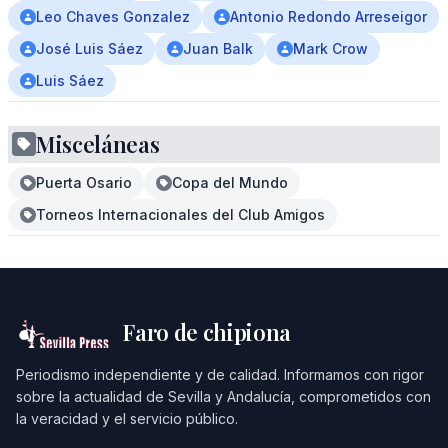
Leo Chaves Gonzalez
Antonio Redondo Arreseigor
José Luis Sáez
Juan Balk
Mark Crow
Luis Sáez
Misceláneas
Puerta Osario
Copa del Mundo
Torneos Internacionales del Club Amigos
Faro de chipiona
Periodismo independiente y de calidad. Informamos con rigor
sobre la actualidad de Sevilla y Andalucía, comprometidos con
la veracidad y el servicio público.