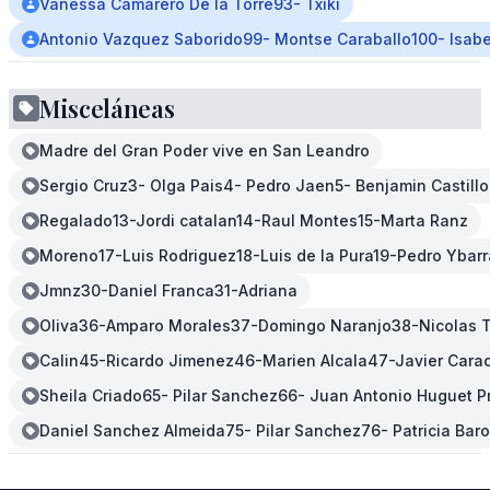
Vanessa Camarero De la Torre93- Txiki
Antonio Vazquez Saborido99- Montse Caraballo100- Isabe
Misceláneas
Madre del Gran Poder vive en San Leandro
Sergio Cruz3- Olga Pais4- Pedro Jaen5- Benjamin Castil
Regalado13-Jordi catalan14-Raul Montes15-Marta Ranz
Moreno17-Luis Rodriguez18-Luis de la Pura19-Pedro Ybar
Jmnz30-Daniel Franca31-Adriana
Oliva36-Amparo Morales37-Domingo Naranjo38-Nicolas Tr
Calin45-Ricardo Jimenez46-Marien Alcala47-Javier Carac
Sheila Criado65- Pilar Sanchez66- Juan Antonio Huguet P
Daniel Sanchez Almeida75- Pilar Sanchez76- Patricia Ba