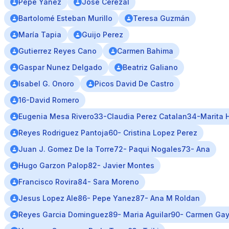
Pepe Yañez
José Cerezal
Bartolomé Esteban Murillo
Teresa Guzmán
María Tapia
Guijo Perez
Gutierrez Reyes Cano
Carmen Bahima
Gaspar Nunez Delgado
Beatriz Galiano
Isabel G. Onoro
Picos David De Castro
16-David Romero
Eugenia Mesa Rivero33-Claudia Perez Catalan34-Marita
Reyes Rodriguez Pantoja60- Cristina Lopez Perez
Juan J. Gomez De la Torre72- Paqui Nogales73- Ana
Hugo Garzon Palop82- Javier Montes
Francisco Rovira84- Sara Moreno
Jesus Lopez Ale86- Pepe Yanez87- Ana M Roldan
Reyes Garcia Dominguez89- Maria Aguilar90- Carmen Ga