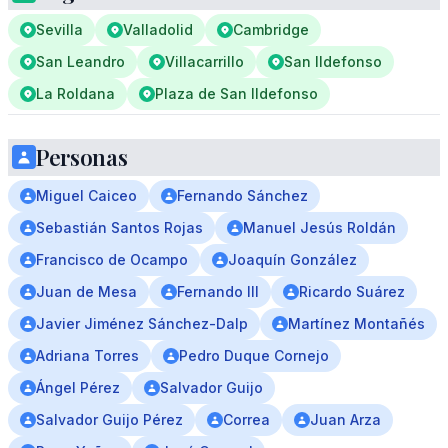
Sevilla
Valladolid
Cambridge
San Leandro
Villacarrillo
San Ildefonso
La Roldana
Plaza de San Ildefonso
Personas
Miguel Caiceo
Fernando Sánchez
Sebastián Santos Rojas
Manuel Jesús Roldán
Francisco de Ocampo
Joaquín González
Juan de Mesa
Fernando III
Ricardo Suárez
Javier Jiménez Sánchez-Dalp
Martínez Montañés
Adriana Torres
Pedro Duque Cornejo
Ángel Pérez
Salvador Guijo
Salvador Guijo Pérez
Correa
Juan Arza