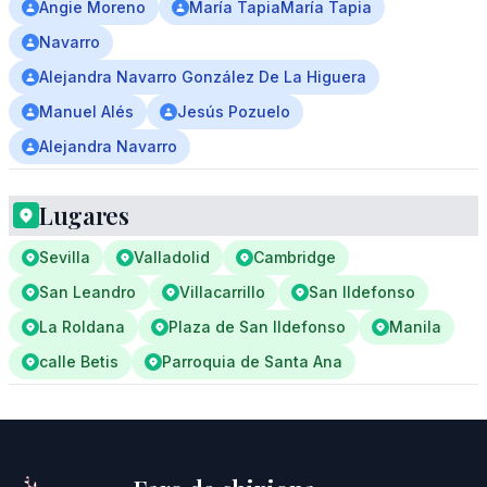
Angie Moreno
María TapiaMaría Tapia
Navarro
Alejandra Navarro González De La Higuera
Manuel Alés
Jesús Pozuelo
Alejandra Navarro
Lugares
Sevilla
Valladolid
Cambridge
San Leandro
Villacarrillo
San Ildefonso
La Roldana
Plaza de San Ildefonso
Manila
calle Betis
Parroquia de Santa Ana