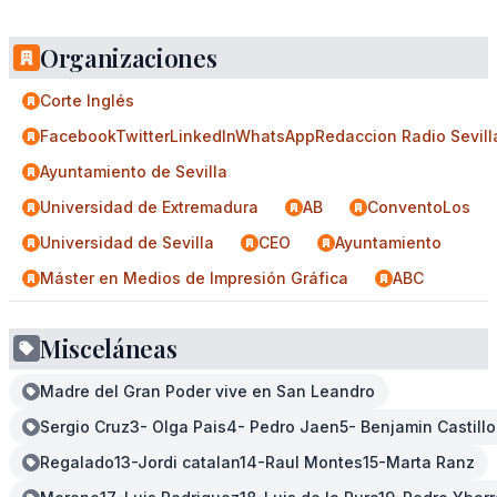
Organizaciones
Corte Inglés
FacebookTwitterLinkedInWhatsAppRedaccion Radio Sevill
Ayuntamiento de Sevilla
Universidad de Extremadura
AB
ConventoLos
Universidad de Sevilla
CEO
Ayuntamiento
Máster en Medios de Impresión Gráfica
ABC
Misceláneas
Madre del Gran Poder vive en San Leandro
Sergio Cruz3- Olga Pais4- Pedro Jaen5- Benjamin Castil
Regalado13-Jordi catalan14-Raul Montes15-Marta Ranz