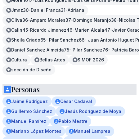
Moreno17-Luis Rodriguez18-Luis de la Pura19-Pedro Ybar
Jmnz30-Daniel Franca31-Adriana
Oliva36-Amparo Morales37-Domingo Naranjo38-Nicolas Tr
Calin45-Ricardo Jimenez46-Marien Alcala47-Javier Carac
Sheila Criado65- Pilar Sanchez66- Juan Antonio Huguet P
Daniel Sanchez Almeida75- Pilar Sanchez76- Patricia Ba
Cultura
Bellas Artes
SIMOF 2026
sección de Diseño
Personas
Jaime Rodríguez
César Cadaval
Guillermo Sánchez
Jesús Rodríguez de Moya
Manuel Ramírez
Pablo Mestre
Mariano López Montes
Manuel Lamprea