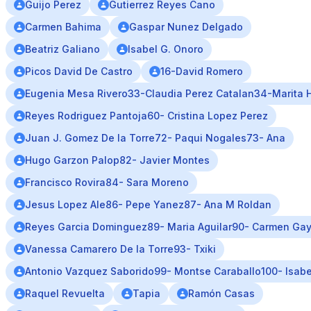
Guijo Perez
Gutierrez Reyes Cano
Carmen Bahima
Gaspar Nunez Delgado
Beatriz Galiano
Isabel G. Onoro
Picos David De Castro
16-David Romero
Eugenia Mesa Rivero33-Claudia Perez Catalan34-Marita
Reyes Rodriguez Pantoja60- Cristina Lopez Perez
Juan J. Gomez De la Torre72- Paqui Nogales73- Ana
Hugo Garzon Palop82- Javier Montes
Francisco Rovira84- Sara Moreno
Jesus Lopez Ale86- Pepe Yanez87- Ana M Roldan
Reyes Garcia Dominguez89- Maria Aguilar90- Carmen Ga
Vanessa Camarero De la Torre93- Txiki
Antonio Vazquez Saborido99- Montse Caraballo100- Isabe
Raquel Revuelta
Tapia
Ramón Casas