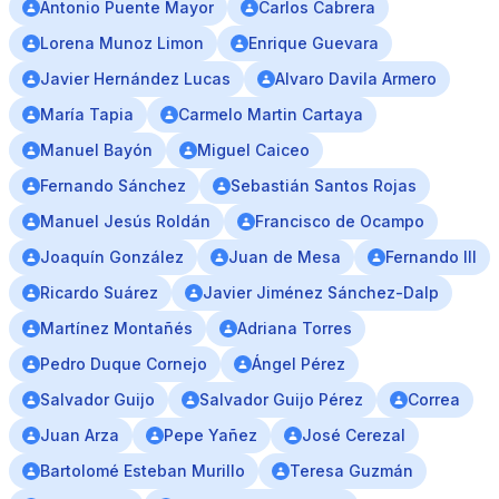
Antonio Puente Mayor
Carlos Cabrera
Lorena Munoz Limon
Enrique Guevara
Javier Hernández Lucas
Alvaro Davila Armero
María Tapia
Carmelo Martin Cartaya
Manuel Bayón
Miguel Caiceo
Fernando Sánchez
Sebastián Santos Rojas
Manuel Jesús Roldán
Francisco de Ocampo
Joaquín González
Juan de Mesa
Fernando III
Ricardo Suárez
Javier Jiménez Sánchez-Dalp
Martínez Montañés
Adriana Torres
Pedro Duque Cornejo
Ángel Pérez
Salvador Guijo
Salvador Guijo Pérez
Correa
Juan Arza
Pepe Yañez
José Cerezal
Bartolomé Esteban Murillo
Teresa Guzmán