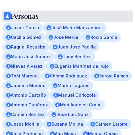
Personas
Javier García
José María Manzanares
Cecilia Gómez
José Mercé
Rocío García
Raquel Revuelta
Juan José Padilla
María José Suárez
Tony Benítez;
Nieves Álvarez
Eugenia Martínez de Irujo
Toñi Moreno
Chema Rodriguez
Sergio Ramos
Juanma Moreno
Martín Lagares
Antonio Castaño
Manuel Odriozola
Antonio Gutiérrez
Mari Ángeles Grajal
Carmen Benítez
José Luis Sanz
Jesús Morilla
Susana Molina
Carmen Latorre
Rosa Pedroche
Ana Moya
Marina Garcia