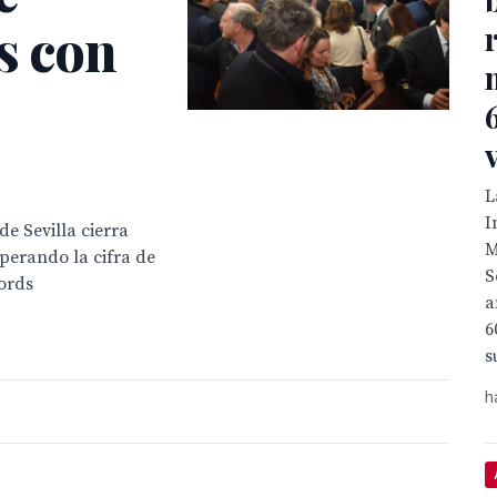
s con
L
I
e Sevilla cierra
M
perando la cifra de
S
cords
a
6
s
h