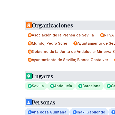
Organizaciones
Asociación de la Prensa de Sevilla
RTVA
Mundo; Pedro Soler
Ayuntamiento de Sev
Gobierno de la Junta de Andalucia; Minerva S
Ayuntamiento de Sevilla; Blanca Gastalver
Lugares
Sevilla
Andalucía
Barcelona
G
Personas
Ana Rosa Quintana
Iñaki Gabilondo