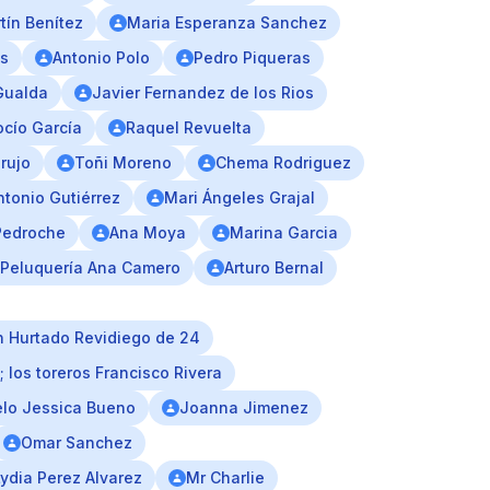
tín Benítez
Maria Esperanza Sanchez
ts
Antonio Polo
Pedro Piqueras
Gualda
Javier Fernandez de los Rios
ocío García
Raquel Revuelta
rujo
Toñi Moreno
Chema Rodriguez
ntonio Gutiérrez
Mari Ángeles Grajal
Pedroche
Ana Moya
Marina Garcia
Peluquería Ana Camero
Arturo Bernal
 Hurtado Revidiego de 24
 los toreros Francisco Rivera
delo Jessica Bueno
Joanna Jimenez
Omar Sanchez
Lydia Perez Alvarez
Mr Charlie