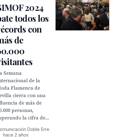
SIMOF 2024
bate todos los
récords con
más de
60.000
visitantes
a Semana
nternacional de la
oda Flamenca de
evilla cierra con una
fluencia de más de
0.000 personas,
uperando la cifra de...
omunicación Doble Erre
•
hace 2 años