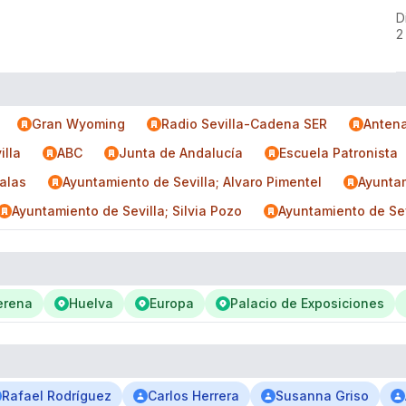
D
2
Gran Wyoming
Radio Sevilla-Cadena SER
Antena
illa
ABC
Junta de Andalucía
Escuela Patronista
alas
Ayuntamiento de Sevilla; Alvaro Pimentel
Ayuntam
Ayuntamiento de Sevilla; Silvia Pozo
Ayuntamiento de Sev
erena
Huelva
Europa
Palacio de Exposiciones
Rafael Rodríguez
Carlos Herrera
Susanna Griso