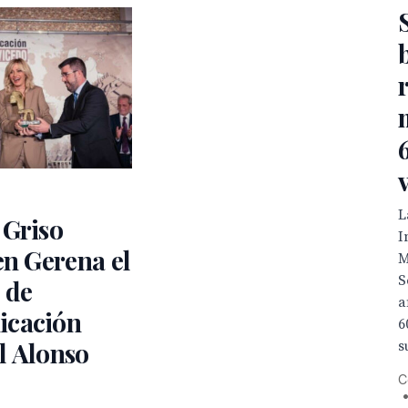
L
 Griso
I
en Gerena el
M
S
 de
a
cación
6
l Alonso
s
C