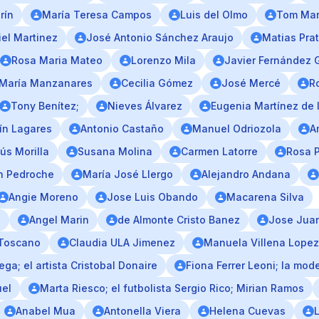
rín
María Teresa Campos
Luis del Olmo
Tom Mar
el Martinez
José Antonio Sánchez Araujo
Matias Pra
Rosa Maria Mateo
Lorenzo Mila
Javier Fernández 
María Manzanares
Cecilia Gómez
José Mercé
R
Tony Benítez;
Nieves Álvarez
Eugenia Martínez de I
ín Lagares
Antonio Castaño
Manuel Odriozola
A
ús Morilla
Susana Molina
Carmen Latorre
Rosa 
n Pedroche
María José Llergo
Alejandro Andana
Angie Moreno
Jose Luis Obando
Macarena Silva
;
Angel Marin
de Almonte Cristo Banez
Jose Juan
 Toscano
Claudia ULA Jimenez
Manuela Villena Lopez;
ga; el artista Cristobal Donaire
Fiona Ferrer Leoni; la mo
uel
Marta Riesco; el futbolista Sergio Rico; Mirian Ramos
Anabel Mua
Antonella Viera
Helena Cuevas