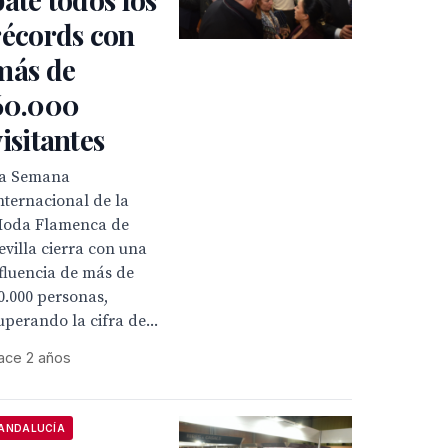
récords con
más de
60.000
visitantes
a Semana
nternacional de la
oda Flamenca de
evilla cierra con una
fluencia de más de
0.000 personas,
uperando la cifra de...
ace 2 años
ANDALUCÍA