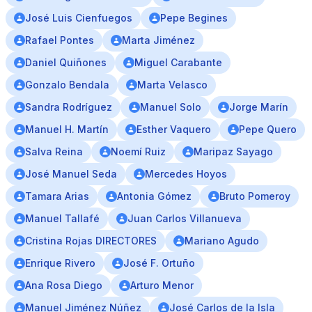
José Luis Cienfuegos
Pepe Begines
Rafael Pontes
Marta Jiménez
Daniel Quiñones
Miguel Carabante
Gonzalo Bendala
Marta Velasco
Sandra Rodríguez
Manuel Solo
Jorge Marín
Manuel H. Martín
Esther Vaquero
Pepe Quero
Salva Reina
Noemí Ruiz
Maripaz Sayago
José Manuel Seda
Mercedes Hoyos
Tamara Arias
Antonia Gómez
Bruto Pomeroy
Manuel Tallafé
Juan Carlos Villanueva
Cristina Rojas DIRECTORES
Mariano Agudo
Enrique Rivero
José F. Ortuño
Ana Rosa Diego
Arturo Menor
Manuel Jiménez Núñez
José Carlos de la Isla