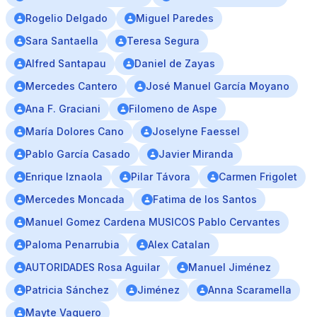
Rogelio Delgado
Miguel Paredes
Sara Santaella
Teresa Segura
Alfred Santapau
Daniel de Zayas
Mercedes Cantero
José Manuel García Moyano
Ana F. Graciani
Filomeno de Aspe
María Dolores Cano
Joselyne Faessel
Pablo García Casado
Javier Miranda
Enrique Iznaola
Pilar Távora
Carmen Frigolet
Mercedes Moncada
Fatima de los Santos
Manuel Gomez Cardena MUSICOS Pablo Cervantes
Paloma Penarrubia
Alex Catalan
AUTORIDADES Rosa Aguilar
Manuel Jiménez
Patricia Sánchez
Jiménez
Anna Scaramella
Mayte Vaquero