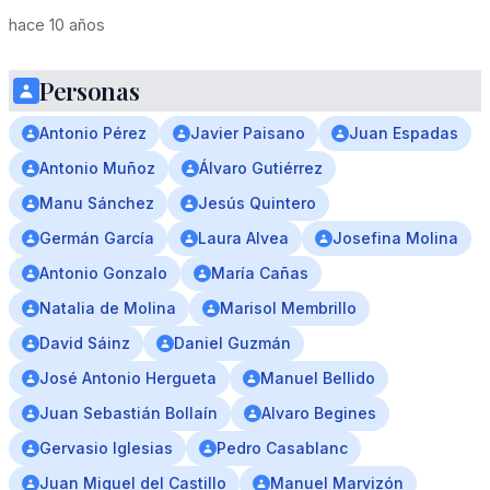
hace 10 años
Personas
Antonio Pérez
Javier Paisano
Juan Espadas
Antonio Muñoz
Álvaro Gutiérrez
Manu Sánchez
Jesús Quintero
Germán García
Laura Alvea
Josefina Molina
Antonio Gonzalo
María Cañas
Natalia de Molina
Marisol Membrillo
David Sáinz
Daniel Guzmán
José Antonio Hergueta
Manuel Bellido
Juan Sebastián Bollaín
Alvaro Begines
Gervasio Iglesias
Pedro Casablanc
Juan Miguel del Castillo
Manuel Marvizón