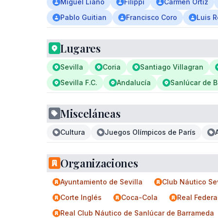
Miguel Liano
Filippi
Carmen Ortiz
Pablo Guitian
Francisco Coro
Luis 
Lugares
Sevilla
Coria
Santiago Villagran
Sevilla F.C.
Andalucía
Sanlúcar de 
Misceláneas
Cultura
Juegos Olímpicos de París
Organizaciones
Ayuntamiento de Sevilla
Club Náutico Sev
Corte Inglés
Coca-Cola
Real Federa
Real Club Náutico de Sanlúcar de Barrameda