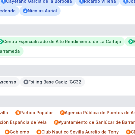
Cayetano García de la Borbolla
Ricardo Villena
Jo
Redondo
Nicolas Auriol
Centro Especializado de Alto Rendimiento de La Cartuja
Barrameda
Ascenso
Foiling Base Cadiz ‘GC32
illa
Partido Popular
Agencia Pública de Puertos de A
ción Española de Vela
Ayuntamiento de Sanlúcar de Barr
Gobierno
Club Nautico Sevilla Aurelio de Terry
C