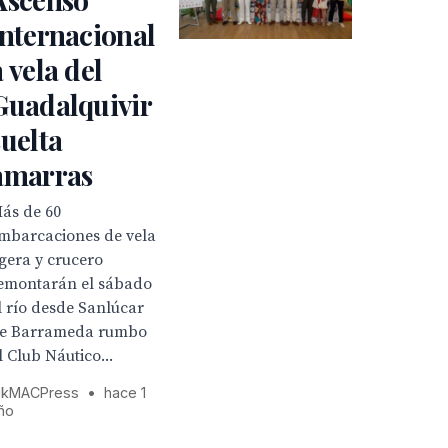
internacional
a vela del
Guadalquivir
suelta
amarras
ás de 60
mbarcaciones de vela
igera y crucero
emontarán el sábado
l río desde Sanlúcar
e Barrameda rumbo
l Club Náutico...
kMACPress
•
hace 1
ño