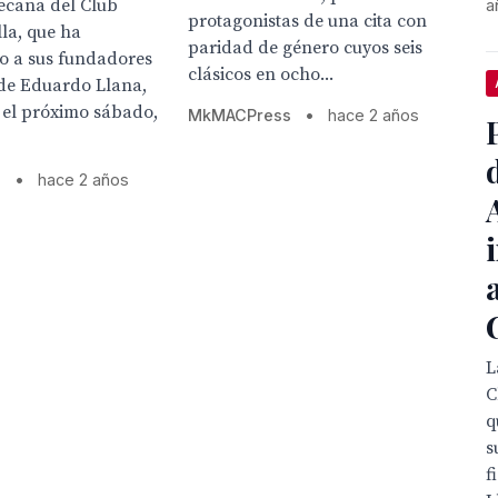
ecana del Club
a
protagonistas de una cita con
lla, que ha
paridad de género cuyos seis
 a sus fundadores
clásicos en ocho...
 de Eduardo Llana,
 el próximo sábado,
MkMACPress
•
hace 2 años
s
•
hace 2 años
L
C
q
s
f