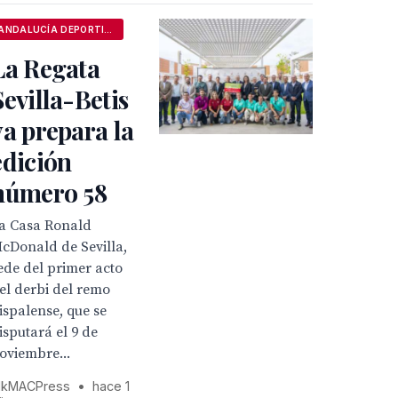
ANDALUCÍA DEPORTIVA
La Regata
Sevilla-Betis
ya prepara la
edición
número 58
a Casa Ronald
cDonald de Sevilla,
ede del primer acto
el derbi del remo
ispalense, que se
isputará el 9 de
oviembre...
kMACPress
•
hace 1