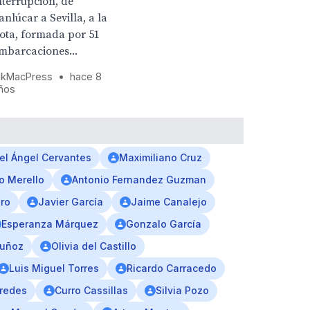
nterrupción, de
anlúcar a Sevilla, a la
lota, formada por 51
mbarcaciones...
kMacPress
•
hace 8
ños
el Ángel Cervantes
Maximiliano Cruz
o Merello
Antonio Fernandez Guzman
ro
Javier García
Jaime Canalejo
Esperanza Márquez
Gonzalo García
Muñoz
Olivia del Castillo
Luis Miguel Torres
Ricardo Carracedo
aredes
Curro Cassillas
Silvia Pozo