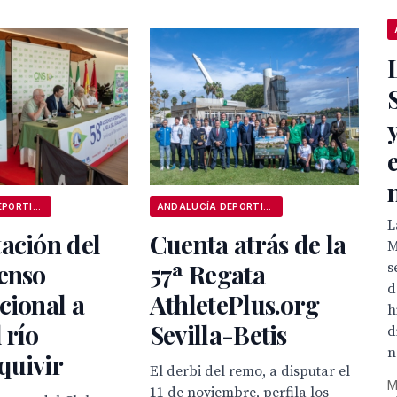
ANDALUCÍA DEPORTIVA
ANDALUCÍA DEPORTIVA
L
ación del
Cuenta atrás de la
M
enso
57ª Regata
s
d
cional a
AthletePlus.org
h
 río
Sevilla-Betis
d
n
quivir
El derbi del remo, a disputar el
M
11 de noviembre, perfila los