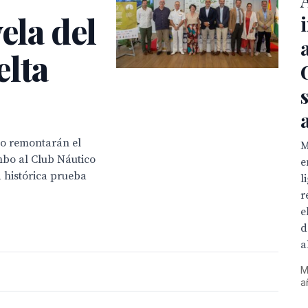
ela del
elta
ro remontarán el
M
bo al Club Náutico
e
 histórica prueba
l
r
e
d
a
M
a