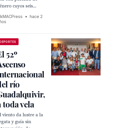
énero cuyos seis...
kMACPress
•
hace 2
ños
DEPORTES
El 52º
Ascenso
internacional
del río
Guadalquivir,
a toda vela
l viento da lustre a la
egata y guía sin