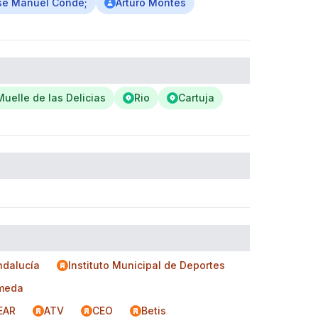
se Manuel Conde;
Arturo Montes
Muelle de las Delicias
Rio
Cartuja
ndalucía
Instituto Municipal de Deportes
ameda
EAR
ATV
CEO
Betis