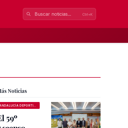
Ctrl+K
ás Noticias
ANDALUCÍA DEPORTIVA
El 59º
Ascenso