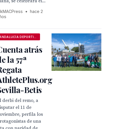
lana, se celebrará el...
kMACPress
•
hace 2
ños
ANDALUCÍA DEPORTIVA
Cuenta atrás
de la 57ª
Regata
AthletePlus.org
Sevilla-Betis
l derbi del remo, a
isputar el 11 de
oviembre, perfila los
rotagonistas de una
ita con paridad de