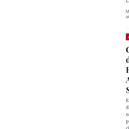
L
M
a
E
d
n
p
c