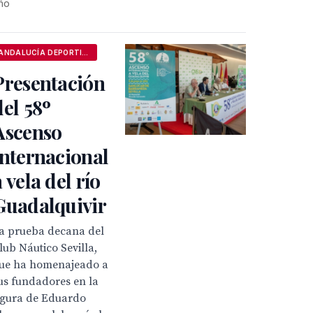
ño
ANDALUCÍA DEPORTIVA
Presentación
del 58º
Ascenso
internacional
a vela del río
Guadalquivir
a prueba decana del
lub Náutico Sevilla,
ue ha homenajeado a
us fundadores en la
igura de Eduardo