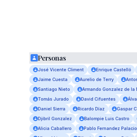
Personas
José Vicente Climent
Enrique Castelló
Jaime Cuesta
Aurelio de Terry
Anto
Santiago Nieto
Armando Gonzalez de la 
Tomás Jurado
David Cifuentes
Álv
Daniel Sierra
Ricardo Díaz
Gaspar 
Djibril Gonzalez
Balompie Luis Castro
Alicia Caballero
Pablo Fernandez Palacio