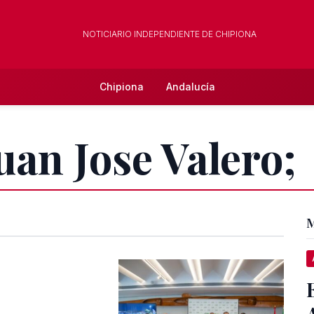
NOTICIARIO INDEPENDIENTE DE CHIPIONA
Chipiona
Andalucía
uan Jose Valero;
M