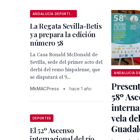
ANDALUCÍA DEPORTIVA
La Regata Sevilla-Betis
ya prepara la edición
número 58
La Casa Ronald McDonald de
Sevilla, sede del primer acto del
derbi del remo hispalense, que
se disputará el 9...
Present
MkMACPress
•
hace 1 año
58º Asc
interna
vela del
DEPORTES
Guadal
El 52º Ascenso
internacional del río