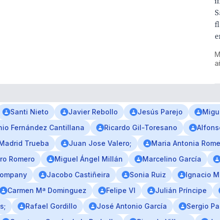
i
S
f
e
M
a
Santi Nieto
Javier Rebollo
Jesús Parejo
Migu
nio Fernández Cantillana
Ricardo Gil-Toresano
Alfons
Madrid Trueba
Juan Jose Valero;
Maria Antonia Rome
aro Romero
Miguel Ángel Millán
Marcelino García
Company
Jacobo Castiñeira
Sonia Ruiz
Ignacio 
Carmen Mª Dominguez
Felipe VI
Julián Príncipe
s;
Rafael Gordillo
José Antonio García
Sergio P