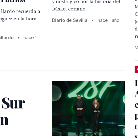
y nostálgico por la historia del
M
básket coriano
allardo recuerda a
C
iguez en la hora
Diario de Sevilla
•
hace 1 año
(
d
r
allardo
•
hace 1
M
 Sur
on
v