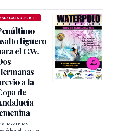
ANDALUCÍA DEPORTIVA
Penúltimo
asalto liguero
para el C.W.
Dos
Hermanas
previo a la
Copa de
Andalucía
femenina
as nazarenas
espiden el curso en