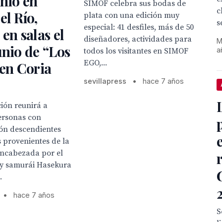
unio en
SIMOF celebra sus bodas de
c
el Río,
plata con una edición muy
s
especial: 41 desfiles, más de 50
 en salas el
diseñadores, actividades para
M
unio de “Los
a
todos los visitantes en SIMOF
EGO,...
 en Coria
sevillapress
•
hace 7 años
ión reunirá a
ersonas con
pón descendientes
 provenientes de la
encabezada por el
 y samurái Hasekura
.
•
hace 7 años
S