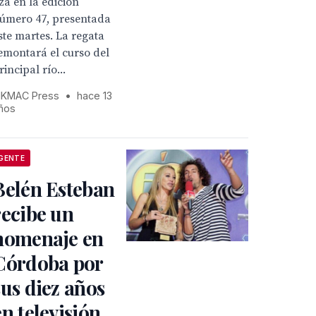
iza en la edición
úmero 47, presentada
ste martes. La regata
emontará el curso del
rincipal río...
KMAC Press
•
hace 13
ños
GENTE
Belén Esteban
recibe un
homenaje en
Córdoba por
sus diez años
en televisión,