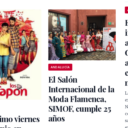
ANDALUCÍA
El Salón
Internacional de la
L
Moda Flamenca,
e
SIMOF, cumple 25
N
c
años
imo viernes
s
e