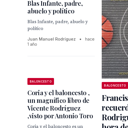
Blas Infante, padre,
abuelo y político
Blas Infante, padre, abuelo y
político
Juan Manuel Rodríguez
•
hace
1 año
BALONCESTO
BALONCESTO
Coria y el baloncesto ,
Francis
un magnífico libro de
recuerd
Vicente Rodríguez
,visto por Antonio Toro
Rodrigu
hora de
Coria y el baloncesto es un