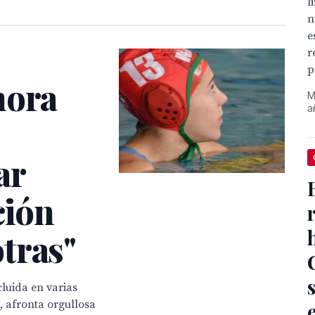
l
n
e
r
p
hora
M
a
ar
ción
tras"
luida en varias
, afronta orgullosa