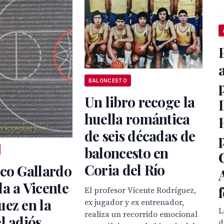
BALONCESTO
Un libro recoge la
huella romántica
de seis décadas de
baloncesto en
Coria del Río
co Gallardo
a a Vicente
El profesor Vicente Rodríguez,
ez en la
ex jugador y ex entrenador,
L
realiza un recorrido emocional
l adiós
d