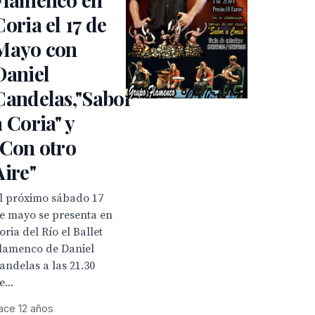
Coria el 17 de
Mayo con
Daniel
Candelas,"Sabor
a Coria" y
"Con otro
Aire"
l próximo sábado 17
e mayo se presenta en
oria del Río el Ballet
lamenco de Daniel
andelas a las 21.30
e...
ace 12 años