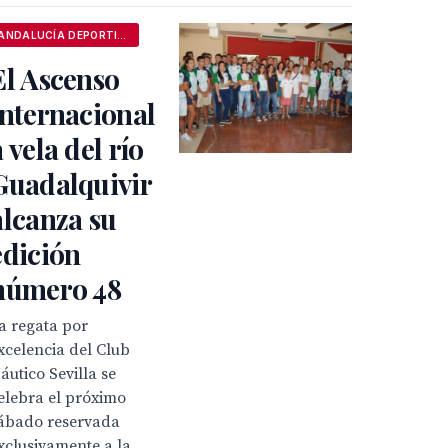
ANDALUCÍA DEPORTIVA
El Ascenso
internacional
a vela del río
Guadalquivir
alcanza su
edición
número 48
a regata por
xcelencia del Club
áutico Sevilla se
elebra el próximo
ábado reservada
xclusivamente a la