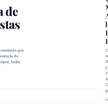
a de
stas
C
presentado por
s
esencia de
D
López, India
y
T
A
C
p
h