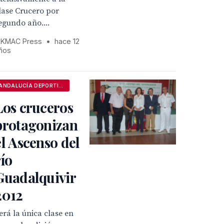
lase Crucero por
egundo año....
KMAC Press
•
hace 12
ños
ANDALUCÍA DEPORTIVA
Los cruceros
protagonizan
el Ascenso del
río
Guadalquivir
2012
erá la única clase en