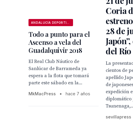
21 de j
Coria d
estreno
ANDALUCÍA DEPORTIVA
28 de j
Todo a punto para el
Japón”,
Ascenso a vela del
del Río
Guadalquivir 2018
El Real Club Náutico de
La presentac
Sanlúcar de Barrameda ya
cientos de p
espera a la flota que tomará
apellido Ja
parte este sábado en la...
de japoneses
expedición 
MkMacPress
•
hace 7 años
diplomático
Tsunenaga,..
sevillapress