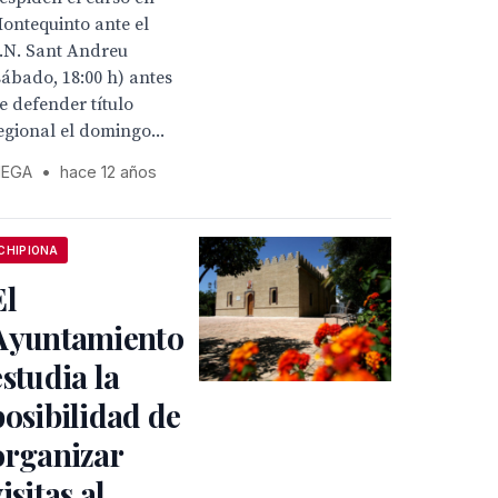
ontequinto ante el
.N. Sant Andreu
sábado, 18:00 h) antes
e defender título
egional el domingo...
EGA
•
hace 12 años
CHIPIONA
El
Ayuntamiento
estudia la
posibilidad de
organizar
isitas al