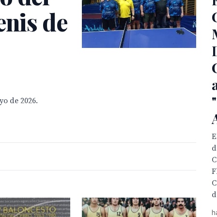
enis de
yo de 2026.
E
d
C
F
C
d
h