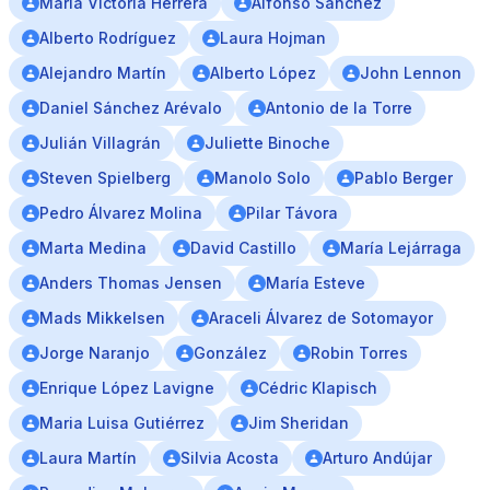
María Victoria Herrera
Alfonso Sánchez
Alberto Rodríguez
Laura Hojman
Alejandro Martín
Alberto López
John Lennon
Daniel Sánchez Arévalo
Antonio de la Torre
Julián Villagrán
Juliette Binoche
Steven Spielberg
Manolo Solo
Pablo Berger
Pedro Álvarez Molina
Pilar Távora
Marta Medina
David Castillo
María Lejárraga
Anders Thomas Jensen
María Esteve
Mads Mikkelsen
Araceli Álvarez de Sotomayor
Jorge Naranjo
González
Robin Torres
Enrique López Lavigne
Cédric Klapisch
Maria Luisa Gutiérrez
Jim Sheridan
Laura Martín
Silvia Acosta
Arturo Andújar