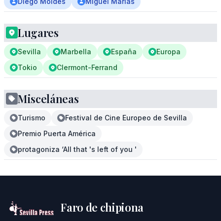
Diego Moldes
Miguel Marías
Lugares
Sevilla
Marbella
España
Europa
Tokio
Clermont-Ferrand
Misceláneas
Turismo
Festival de Cine Europeo de Sevilla
Premio Puerta América
protagoniza ‘All that 's left of you '
Faro de chipiona