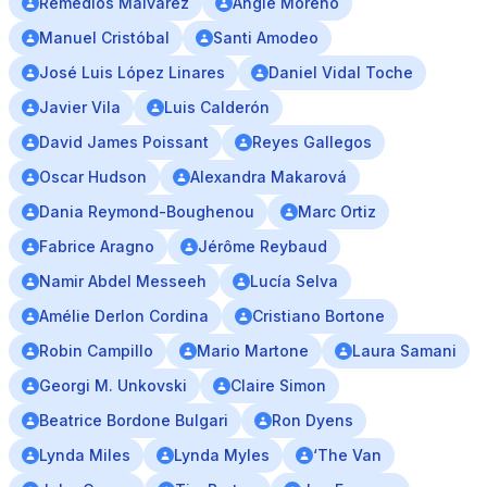
Remedios Malvarez
Angie Moreno
Manuel Cristóbal
Santi Amodeo
José Luis López Linares
Daniel Vidal Toche
Javier Vila
Luis Calderón
David James Poissant
Reyes Gallegos
Oscar Hudson
Alexandra Makarová
Dania Reymond-Boughenou
Marc Ortiz
Fabrice Aragno
Jérôme Reybaud
Namir Abdel Messeeh
Lucía Selva
Amélie Derlon Cordina
Cristiano Bortone
Robin Campillo
Mario Martone
Laura Samani
Georgi M. Unkovski
Claire Simon
Beatrice Bordone Bulgari
Ron Dyens
Lynda Miles
Lynda Myles
‘The Van