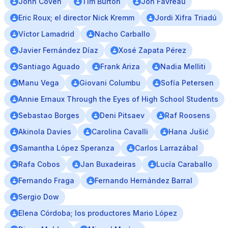
John Coven
Tim Burton
Jon Favreau
Eric Roux; el director Nick Kremm
Jordi Xifra Triadú
Víctor Lamadrid
Nacho Carballo
Javier Fernández Díaz
Xosé Zapata Pérez
Santiago Aguado
Frank Ariza
Nadia Melliti
Manu Vega
Giovani Columbu
Sofía Petersen
Annie Ernaux Through the Eyes of High School Students
Sebastao Borges
Deni Pitsaev
Raf Roosens
Akinola Davies
Carolina Cavalli
Hana Jušić
Samantha López Speranza
Carlos Larrazábal
Rafa Cobos
Jan Buxadeiras
Lucía Caraballo
Fernando Fraga
Fernando Hernández Barral
Sergio Dow
Elena Córdoba; los productores Mario López