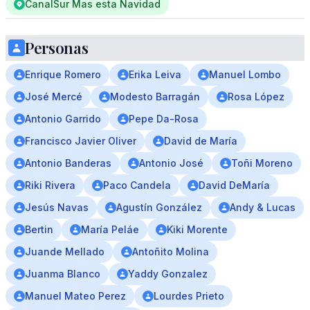
CanalSur Mas esta Navidad
Personas
Enrique Romero
Erika Leiva
Manuel Lombo
José Mercé
Modesto Barragán
Rosa López
Antonio Garrido
Pepe Da-Rosa
Francisco Javier Oliver
David de María
Antonio Banderas
Antonio José
Toñi Moreno
Riki Rivera
Paco Candela
David DeMaría
Jesús Navas
Agustín González
Andy & Lucas
Bertin
María Peláe
Kiki Morente
Juande Mellado
Antoñito Molina
Juanma Blanco
Yaddy Gonzalez
Manuel Mateo Perez
Lourdes Prieto