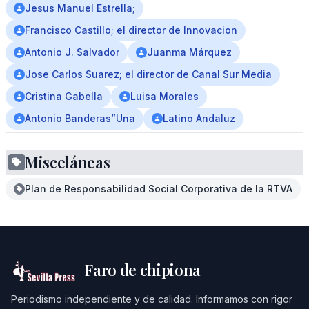
Jesus Manuel Estrella;
Francisco Castillo; el director de Innovacion
Antonio J. Salvador
Juanma Márquez
Jose Carlos Suarez; el director de Canal Sur Media
Cristina Gabella
Luisa Morales
Antonio Banderas”Una
Latino Andaluz
Misceláneas
Plan de Responsabilidad Social Corporativa de la RTVA
Faro de chipiona
Periodismo independiente y de calidad. Informamos con rigor