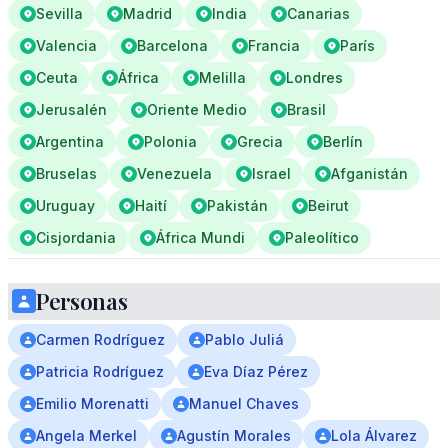
Sevilla
Madrid
India
Canarias
Valencia
Barcelona
Francia
París
Ceuta
África
Melilla
Londres
Jerusalén
Oriente Medio
Brasil
Argentina
Polonia
Grecia
Berlín
Bruselas
Venezuela
Israel
Afganistán
Uruguay
Haití
Pakistán
Beirut
Cisjordania
África Mundi
Paleolítico
Personas
Carmen Rodríguez
Pablo Juliá
Patricia Rodríguez
Eva Díaz Pérez
Emilio Morenatti
Manuel Chaves
Angela Merkel
Agustín Morales
Lola Álvarez