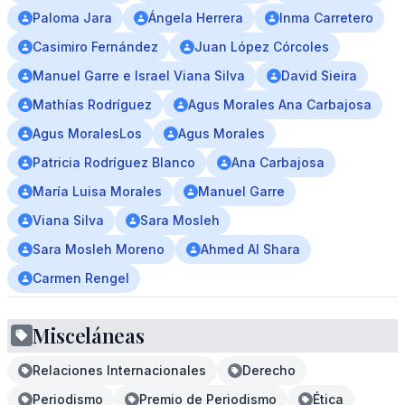
Paloma Jara
Ángela Herrera
Inma Carretero
Casimiro Fernández
Juan López Córcoles
Manuel Garre e Israel Viana Silva
David Sieira
Mathías Rodríguez
Agus Morales Ana Carbajosa
Agus MoralesLos
Agus Morales
Patricia Rodríguez Blanco
Ana Carbajosa
María Luisa Morales
Manuel Garre
Viana Silva
Sara Mosleh
Sara Mosleh Moreno
Ahmed Al Shara
Carmen Rengel
Misceláneas
Relaciones Internacionales
Derecho
Periodismo
Premio de Periodismo
Ética