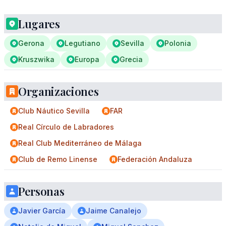
Lugares
Gerona
Legutiano
Sevilla
Polonia
Kruszwika
Europa
Grecia
Organizaciones
Club Náutico Sevilla
FAR
Real Círculo de Labradores
Real Club Mediterráneo de Málaga
Club de Remo Linense
Federación Andaluza
Personas
Javier García
Jaime Canalejo