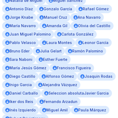
Natalia de Miguel
Miguel Sanchez
Antonio Díaz
Gonzalo García
Rafael Gómez
Jorge Knabe
Manuel Cruz
Ana Navarro
María Navarro
Amanda Gil
Olivia del Castillo
Juan Miguel Palomino
Carlota González
Pablo Velasco
Laura Montes
Leonor García
Bruno Eder
Julia Gelart
Ramón Palomino
Sara Naboni
Esther Fuerte
María Jesús Gómez
Francisco Figueira
Diego Castillo
Alfonso Gómez
Joaquin Rodas
Inigo Garcia
Alejandra Vázquez
Daniel Carballo
Seleccion absolutaJavier Garcia
Iker dos Reis
Fernando Arzadun
Inés Izquierdo
Miguel Amil
Paula Márquez