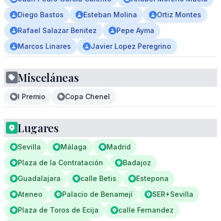
Diego Bastos
Esteban Molina
Ortiz Montes
Rafael Salazar Benitez
Pepe Ayma
Marcos Linares
Javier Lopez Peregrino
Misceláneas
I Premio
Copa Chenel
Lugares
Sevilla
Málaga
Madrid
Plaza de la Contratación
Badajoz
Guadalajara
calle Betis
Estepona
Ateneo
Palacio de Benamejí
SER+Sevilla
Plaza de Toros de Ecija
calle Fernandez