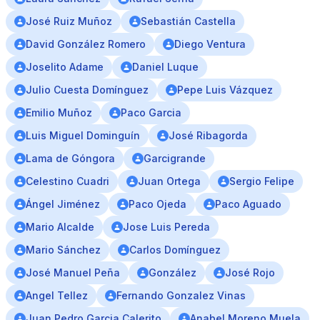
José Ruiz Muñoz
Sebastián Castella
David González Romero
Diego Ventura
Joselito Adame
Daniel Luque
Julio Cuesta Domínguez
Pepe Luis Vázquez
Emilio Muñoz
Paco Garcia
Luis Miguel Dominguín
José Ribagorda
Lama de Góngora
Garcigrande
Celestino Cuadri
Juan Ortega
Sergio Felipe
Ángel Jiménez
Paco Ojeda
Paco Aguado
Mario Alcalde
Jose Luis Pereda
Mario Sánchez
Carlos Domínguez
José Manuel Peña
González
José Rojo
Angel Tellez
Fernando Gonzalez Vinas
Juan Pedro Garcia Calerito
Anabel Moreno Muela