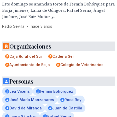
Este domingo se anuncian toros de Fermín Bohórquez para
Borja Jiménez, Lama de Góngora, Rafael Serna, Ángel
Jiménez, José Ruiz Muñoz y...
Radio Sevilla
•
hace 3 años
Organizaciones
Caja Rural del Sur
Cadena Ser
Ayuntamiento de Ecija
Colegio de Veterinarios
Personas
Lea Vicens
Fermin Bohorquez
José María Manzanares
Roca Rey
David de Miranda
Juan de Castilla
Laura Sánchez
Rafael Serna