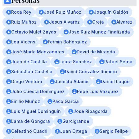
Personas
Roca Rey
José Ruiz Muñoz
Joaquín Galdós
Ruiz Muñoz
Jesus Alvarez
Oreja
Álvarez
Octavio Mulet Zayas
Jose Ruiz Munoz Finalizada
Lea Vicens
Fermin Bohorquez
José María Manzanares
David de Miranda
Juan de Castilla
Laura Sánchez
Rafael Serna
Sebastián Castella
David González Romero
Diego Ventura
Joselito Adame
Daniel Luque
Julio Cuesta Domínguez
Pepe Luis Vázquez
Emilio Muñoz
Paco Garcia
Luis Miguel Dominguín
José Ribagorda
Lama de Góngora
Garcigrande
Celestino Cuadri
Juan Ortega
Sergio Felipe