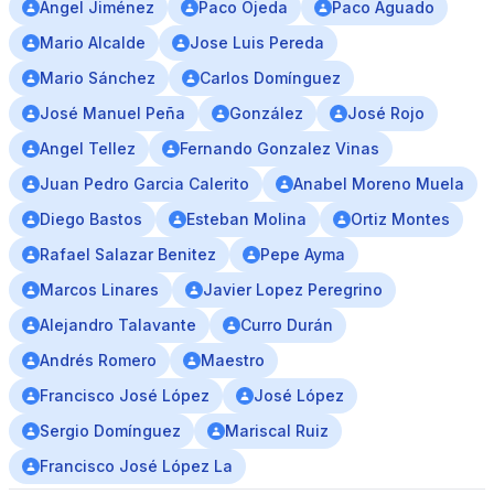
Ángel Jiménez
Paco Ojeda
Paco Aguado
Mario Alcalde
Jose Luis Pereda
Mario Sánchez
Carlos Domínguez
José Manuel Peña
González
José Rojo
Angel Tellez
Fernando Gonzalez Vinas
Juan Pedro Garcia Calerito
Anabel Moreno Muela
Diego Bastos
Esteban Molina
Ortiz Montes
Rafael Salazar Benitez
Pepe Ayma
Marcos Linares
Javier Lopez Peregrino
Alejandro Talavante
Curro Durán
Andrés Romero
Maestro
Francisco José López
José López
Sergio Domínguez
Mariscal Ruiz
Francisco José López La