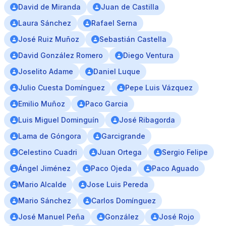
David de Miranda
Juan de Castilla
Laura Sánchez
Rafael Serna
José Ruiz Muñoz
Sebastián Castella
David González Romero
Diego Ventura
Joselito Adame
Daniel Luque
Julio Cuesta Domínguez
Pepe Luis Vázquez
Emilio Muñoz
Paco Garcia
Luis Miguel Dominguín
José Ribagorda
Lama de Góngora
Garcigrande
Celestino Cuadri
Juan Ortega
Sergio Felipe
Ángel Jiménez
Paco Ojeda
Paco Aguado
Mario Alcalde
Jose Luis Pereda
Mario Sánchez
Carlos Domínguez
José Manuel Peña
González
José Rojo