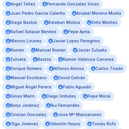
Angel Tellez
Fernando Gonzalez Vinas
Juan Pedro Garcia Calerito
Anabel Moreno Muela
Diego Bastos
Esteban Molina
Ortiz Montes
Rafael Salazar Benitez
Pepe Ayma
Marcos Linares
Javier Lopez Peregrino
Román
Manuel Román
Javier Zulueta
Zulueta
Bastos
Ramon Valencia Canorea
Enrique Romero
Alfonso Alonso
Carlos Tirado
Manuel Escribano
David Galván
Miguel Ángel Perera
Pablo Aguado
Gines Marin
Diego Urdiales
Pepe Moral
Borja Jiménez
Rui Fernandes
Cristian Gonzalez
Jose Mª Manzanares
Olga Jiménez
Valentin Hoyos
Tomás Rufo