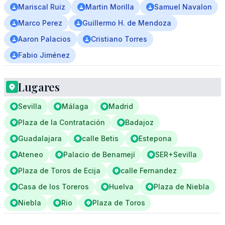
Mariscal Ruiz
Martin Morilla
Samuel Navalon
Marco Perez
Guillermo H. de Mendoza
Aaron Palacios
Cristiano Torres
Fabio Jiménez
Lugares
Sevilla
Málaga
Madrid
Plaza de la Contratación
Badajoz
Guadalajara
calle Betis
Estepona
Ateneo
Palacio de Benamejí
SER+Sevilla
Plaza de Toros de Ecija
calle Fernandez
Casa de los Toreros
Huelva
Plaza de Niebla
Niebla
Rio
Plaza de Toros