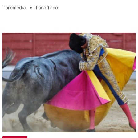
Toromedia
•
hace 1 año