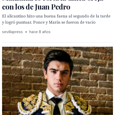
con los de Juan Pedro
El alicantino hizo una buena faena al segundo de la tarde
y logró puntuar. Ponce y Marín se fueron de vacío
sevillapress
•
hace 8 años