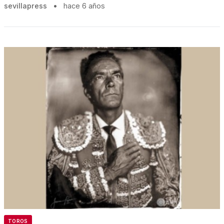
sevillapress
•
hace 6 años
TOROS