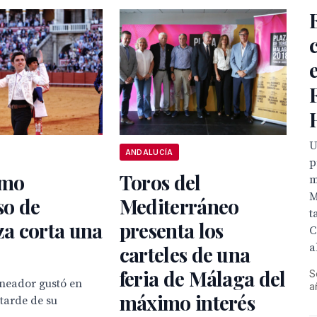
U
ANDALUCÍA
p
rmo
Toros del
m
M
o de
Mediterráneo
t
a corta una
presenta los
C
a
carteles de una
feria de Málaga del
S
oneador gustó en
a
máximo interés
 tarde de su