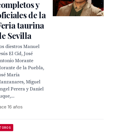
completos y
oficiales de la
Feria taurina
de Sevilla
os diestros Manuel
esús El Cid, José
ntonio Morante
Morante de la Puebla,
osé María
anzanares, Miguel
ngel Perera y Daniel
uque,...
ace 16 años
TOROS