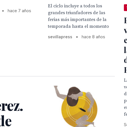
El ciclo incluye a todos los
•
hace 7 años
grandes triunfadores de las
ferias más importantes de la
temporada hasta el momento
sevillapress
•
hace 8 años
L
v
d
rez.
p
e
f
de
S