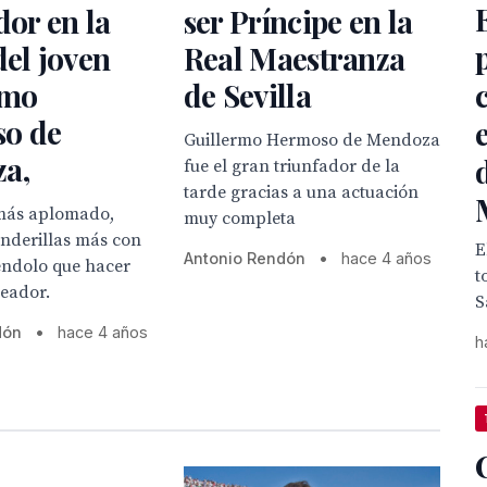
dor en la
ser Príncipe en la
del joven
Real Maestranza
rmo
de Sevilla
o de
Guillermo Hermoso de Mendoza
a,
fue el gran triunfador de la
tarde gracias a una actuación
 más aplomado,
muy completa
anderillas más con
E
Antonio Rendón
•
hace 4 años
iéndolo que hacer
t
neador.
S
dón
•
hace 4 años
h