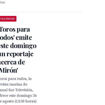
ños
TELEVISION
'Toros para
todos' emite
este domingo
un reportaje
acerca de
'Mirón'
Toros para todos, la
evista taurina de
anal Sur Televisión,
frece este domingo 26
e agosto (13:50 horas)