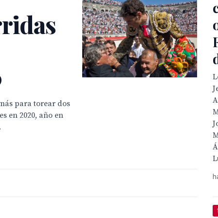
rridas
0
L
J
A
más para torear dos

es en 2020, año en
J
.
M
Á
L
h