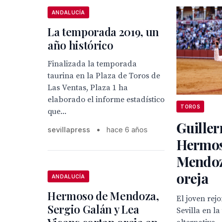
ANDALUCÍA
La temporada 2019, un
año histórico
Finalizada la temporada
taurina en la Plaza de Toros de
Las Ventas, Plaza 1 ha
elaborado el informe estadístico
TOROS
que...
Guille
sevillapress
•
hace 6 años
Hermos
Mendoz
oreja
ANDALUCÍA
Hermoso de Mendoza,
El joven rej
Sergio Galán y Lea
Sevilla en la