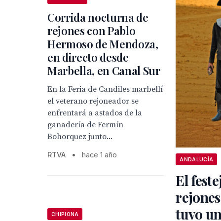
Corrida nocturna de
rejones con Pablo
Hermoso de Mendoza,
en directo desde
Marbella, en Canal Sur
En la Feria de Candiles marbellí
el veterano rejoneador se
enfrentará a astados de la
ganadería de Fermín
Bohorquez junto...
RTVA
•
hace 1 año
ANDALUCÍA
El feste
rejones
tuvo un
CHIPIONA