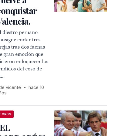
conquistar
Valencia.
l diestro peruano
onsigue cortar tres
rejas tras dos faenas
e gran emoción que
icieron enloquecer los
endidos del coso de
...
 de vicente
•
hace 10
ños
TOROS
"EL