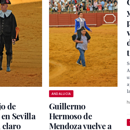
S
A
u
a
l
ANDALUCÍA
h
jo de
Guillermo
 en Sevilla
Hermoso de
 claro
Mendoza vuelve a