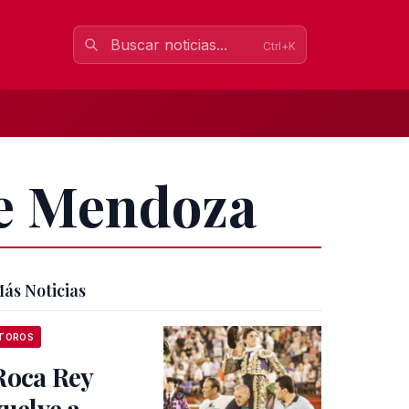
Ctrl+K
de Mendoza
ás Noticias
TOROS
Roca Rey
vuelve a