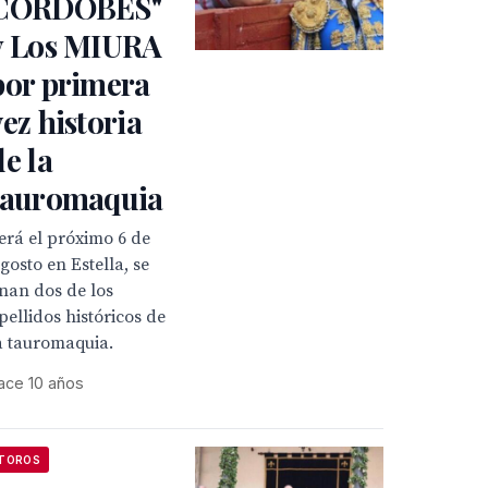
CORDOBÉS"
y Los MIURA
por primera
vez historia
de la
tauromaquia
erá el próximo 6 de
gosto en Estella, se
nan dos de los
pellidos históricos de
a tauromaquia.
ace 10 años
TOROS