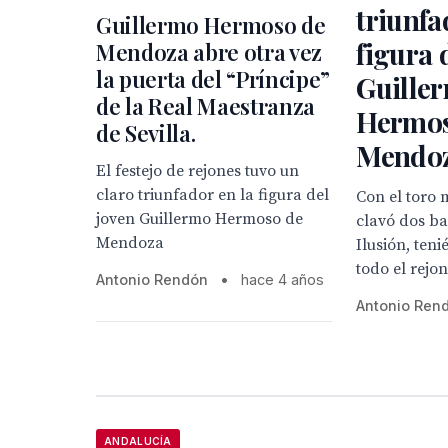
triunfa
Guillermo Hermoso de
figura 
Mendoza abre otra vez
la puerta del “Príncipe”
Guille
de la Real Maestranza
Hermos
de Sevilla.
Mendoz
El festejo de rejones tuvo un
claro triunfador en la figura del
Con el toro
joven Guillermo Hermoso de
clavó dos b
Mendoza
Ilusión, ten
todo el rejo
Antonio Rendón
•
hace 4 años
Antonio Ren
ANDALUCÍA