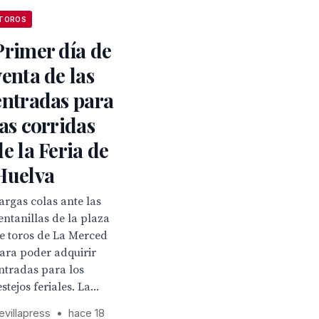
TOROS
Primer día de
venta de las
entradas para
las corridas
de la Feria de
Huelva
argas colas ante las
entanillas de la plaza
e toros de La Merced
ara poder adquirir
ntradas para los
estejos feriales. La...
evillapress
•
hace 18