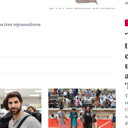
a
los tres rejoneadores

r
C
o
d