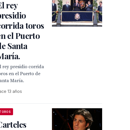
El rey
presidio
corrida toros
en el Puerto
de Santa
María.
l rey presidio corrida
oros en el Puerto de
anta María.
ace 13 años
TOROS
Carteles