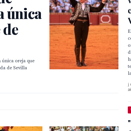
a única
e de
E
c
o
d
h
a única oreja que
t
a de Sevilla
la
j
a