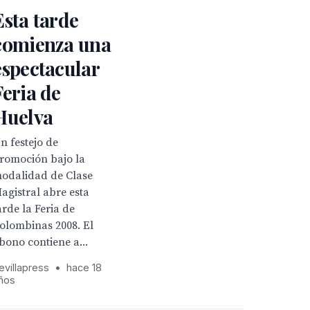
Esta tarde
comienza una
espectacular
Feria de
Huelva
n festejo de
romoción bajo la
odalidad de Clase
agistral abre esta
arde la Feria de
olombinas 2008. El
bono contiene a...
evillapress
•
hace 18
ños