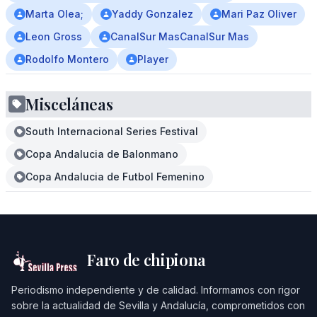
Marta Olea;
Yaddy Gonzalez
Mari Paz Oliver
Leon Gross
CanalSur MasCanalSur Mas
Rodolfo Montero
Player
Misceláneas
South Internacional Series Festival
Copa Andalucia de Balonmano
Copa Andalucia de Futbol Femenino
Faro de chipiona
Periodismo independiente y de calidad. Informamos con rigor
sobre la actualidad de Sevilla y Andalucía, comprometidos con