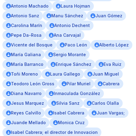
Antonio Machado
Laura Hojman
Antonio Sanz
Manu Sánchez
Juan Gómez
Carolina Marín
Antonio Dechent
Pepe Da-Rosa
Ana Carvajal
Vicente del Bosque
Paco León
Alberto López
María Galiana
Sergio Morante
María Barranco
Enrique Sánchez
Eva Ruiz
Toñi Moreno
Laura Gallego
Juan Miguel
Teodoro León Gross
Pilar Muriel
Cabrera
Diana Navarro
Inmaculada González
Jesus Marquez
Silvia Sanz
Carlos Olalla
Reyes Calvillo
Isabel Cabrera
Juan Vargas;
Juande Mellado
Monica Cruz
Isabel Cabrera; el director de Innovacion