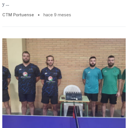
y ...
CTM Portuense
•
hace 9 meses