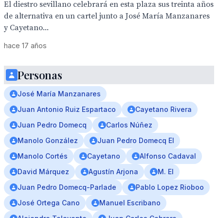
El diestro sevillano celebrará en esta plaza sus treinta años
de alternativa en un cartel junto a José María Manzanares
y Cayetano...
hace 17 años
Personas
José María Manzanares
Juan Antonio Ruiz Espartaco
Cayetano Rivera
Juan Pedro Domecq
Carlos Núñez
Manolo González
Juan Pedro Domecq El
Manolo Cortés
Cayetano
Alfonso Cadaval
David Márquez
Agustín Arjona
M. El
Juan Pedro Domecq-Parlade
Pablo Lopez Rioboo
José Ortega Cano
Manuel Escribano