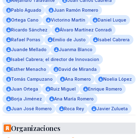
Alejandro Talavante
Juan Carlos Cabrera
Pablo Aguado
Juan Ramón Romero
Ortega Cano
Victorino Martín
Daniel Luque
Ricardo Sánchez
Álvaro Martínez Conradi
Rafael Porras
Emilio de Justo
Isabel Cabrera
Juande Mellado
Juanma Blanco
Isabel Cabrera; el director de Innovacion
Esther Menacho
David de Miranda
Tomás Campuzano
Ana Romero
Noelia López
Juan Ortega
Ruiz Miguel
Enrique Romero
Borja Jiménez
Ana María Romero
Juan José Romero
Roca Rey
Javier Zulueta
Organizaciones