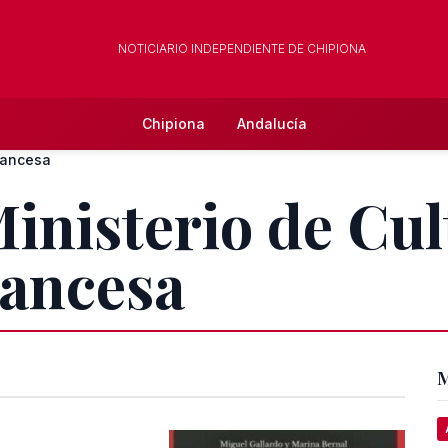
NOTICIARIO INDEPENDIENTE DE CHIPIONA
Chipiona
Andalucía
Francesa
inisterio de Cul
rancesa
M