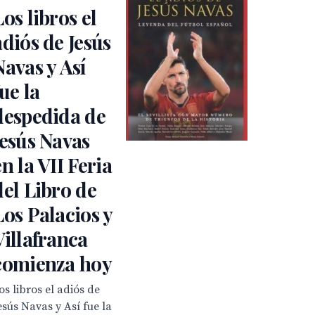
Los libros el
adiós de Jesús
Navas y Así
fue la
despedida de
Jesús Navas
en la VII Feria
del Libro de
Los Palacios y
Villafranca
comienza hoy
os libros el adiós de
esús Navas y Así fue la