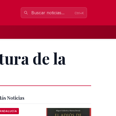
Ctrl+K
tura de la
ás Noticias
ANDALUCÍA