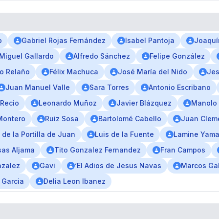
o
Gabriel Rojas Fernández
Isabel Pantoja
Joaquí
Miguel Gallardo
Alfredo Sánchez
Felipe González
do Relaño
Félix Machuca
José María del Nido
Je
Juan Manuel Valle
Sara Torres
Antonio Escribano
 Recio
Leonardo Muñoz
Javier Blázquez
Manolo 
Montero
Ruiz Sosa
Bartolomé Cabello
Juan Clem
de la Portilla de Juan
Luis de la Fuente
Lamine Yama
sas Aljama
Tito Gonzalez Fernandez
Fran Campos
nzalez
Gavi
‘El Adios de Jesus Navas
Marcos Ga
 Garcia
Delia Leon Ibanez