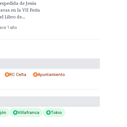
espedida de Jesús
avas en la VII Feria
el Libro de...
ace 1 año
RC Celta
Ayuntamiento
jón
Villafranca
Tokio