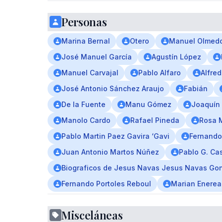
Personas
Marina Bernal
Otero
Manuel Olmed
José Manuel García
Agustín López
Manuel Carvajal
Pablo Alfaro
Alfre
José Antonio Sánchez Araujo
Fabián
De la Fuente
Manu Gómez
Joaquín
Manolo Cardo
Rafael Pineda
Rosa 
Pablo Martin Paez Gavira ‘Gavi
Fernando 
Juan Antonio Martos Núñez
Pablo G. Ca
Biograficos de Jesus Navas Jesus Navas Go
Fernando Portoles Reboul
Marian Enerea
Misceláneas