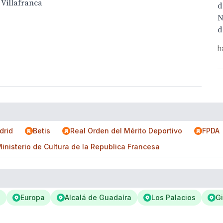
 Villafranca
d
N
d
h
drid
Betis
Real Orden del Mérito Deportivo
FPDA
inisterio de Cultura de la Republica Francesa
a
Europa
Alcalá de Guadaíra
Los Palacios
Gi