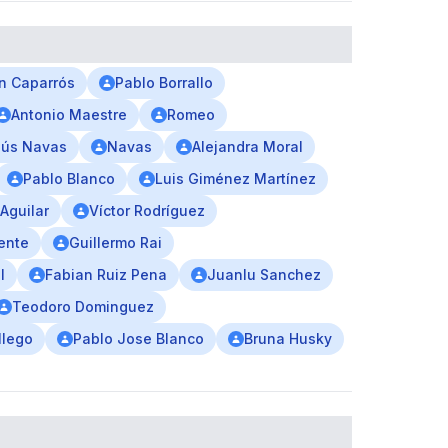
n Caparrós
Pablo Borrallo
Antonio Maestre
Romeo
sús Navas
Navas
Alejandra Moral
Pablo Blanco
Luis Giménez Martínez
Aguilar
Víctor Rodríguez
ente
Guillermo Rai
l
Fabian Ruiz Pena
Juanlu Sanchez
Teodoro Dominguez
llego
Pablo Jose Blanco
Bruna Husky