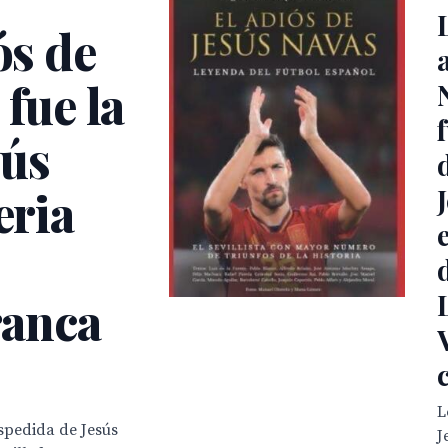
ós de
 fue la
sús
eria
ranca
L
espedida de Jesús
J