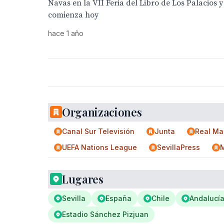
Navas en la VII Feria del Libro de Los Palacios y
comienza hoy
hace 1 año
Organizaciones
Canal Sur Televisión
Junta
Real Ma
UEFA Nations League
SevillaPress
M
Lugares
Sevilla
España
Chile
Andalucí
Estadio Sánchez Pizjuan